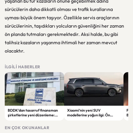
yaşanan bu tür kazaların önüne geçebilmek adına
sürücülerin daha dikkatli olması ve trafik kurallarına
uyması büyük önem taşıyor. Özellikle servis araçlarının
sürücülerinin, taşıdıkları yolcuların güvenliğini her zaman
ön planda tutmaları gerekmektedir. Aksi halde, bu gibi
talihsiz kazaların yaşanma ihtimali her zaman mevcut
olacaktır.
İLGILI HABERLER
BDDK’dan tasarruf finansman
Xiaomi’nin yeni SUV
Fati
şirketlerine yeni düzenleme:
modellerine yoğun ilgi: Ön
Beş
Sözleşme limitleri değişti
siparişler 100 bini geçti
ser
göre
EN ÇOK OKUNANLAR