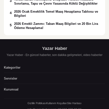
3
Sınırlama, Tapu ve Çevre Yasasında Köklü Değişiklikler
2026 Ocak Emeklilik Temel Maaş Hesaplama Tablosu ve
4
Bilgileri
2026 Emekli Zammı: Taban Maaş Bilgileri ve 20 Bin Lira
5
Ödeme Hesaplama!
Yazar Haber
Yazar Haber - En güncel haberler, son dakika gelişmeleri, video haberler
Kategoriler
Servisler
Kurumsal
Gizlilik Politikası
Kullanım Koşulları
Site Haritası