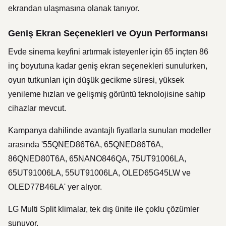
ekrandan ulaşmasına olanak tanıyor.
Geniş Ekran Seçenekleri ve Oyun Performansı
Evde sinema keyfini artırmak isteyenler için 65 inçten 86
inç boyutuna kadar geniş ekran seçenekleri sunulurken,
oyun tutkunları için düşük gecikme süresi, yüksek
yenileme hızları ve gelişmiş görüntü teknolojisine sahip
cihazlar mevcut.
Kampanya dahilinde avantajlı fiyatlarla sunulan modeller
arasında '55QNED86T6A, 65QNED86T6A,
86QNED80T6A, 65NANO846QA, 75UT91006LA,
65UT91006LA, 55UT91006LA, OLED65G45LW ve
OLED77B46LA' yer alıyor.
LG Multi Split klimalar, tek dış ünite ile çoklu çözümler
sunuyor.