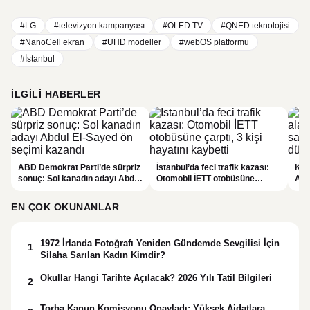
#LG
#televizyon kampanyası
#OLED TV
#QNED teknolojisi
#NanoCell ekran
#UHD modeller
#webOS platformu
#İstanbul
İLGILI HABERLER
ABD Demokrat Parti’de sürpriz
İstanbul’da feci trafik kazası:
KKT
sonuç: Sol kanadın adayı Abdul
Otomobil İETT otobüsüne
Açı
El-Sayed ön seçimi kazandı
çarptı, 3 kişi hayatını kaybetti
sıc
EN ÇOK OKUNANLAR
1972 İrlanda Fotoğrafı Yeniden Gündemde Sevgilisi İçin
1
Silaha Sarılan Kadın Kimdir?
Okullar Hangi Tarihte Açılacak? 2026 Yılı Tatil Bilgileri
2
Torba Kanun Komisyonu Onayladı: Yüksek Aidatlara