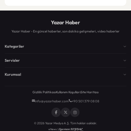
Yazar Haber
Yazar Haber - En güncel haberler, son dakika gelişmeleri, video haberler
Kategoriler
Servisler
Kurumsal
Gizlilik Politikası
Kullanım Koşulları
Site Haritası
info@yazarhaber.com
+90 501 379 08 08
© 2026 Yazar Medya A.Ş. Tüm hakları saklıdır.
Egemen KEYDAL
eNews |