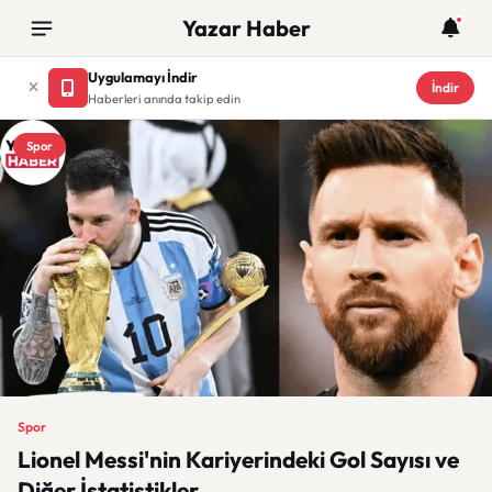
Yazar Haber
Uygulamayı İndir
İndir
Haberleri anında takip edin
Spor
Spor
Lionel Messi'nin Kariyerindeki Gol Sayısı ve
Diğer İstatistikler