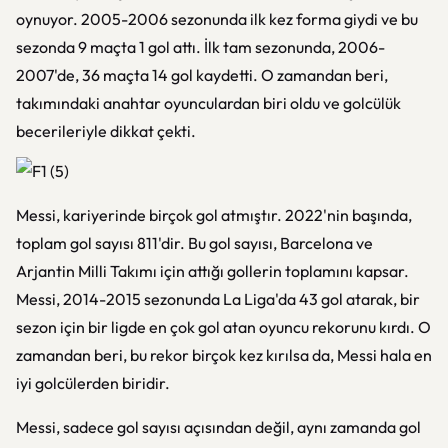
oynuyor. 2005-2006 sezonunda ilk kez forma giydi ve bu
sezonda 9 maçta 1 gol attı. İlk tam sezonunda, 2006-
2007'de, 36 maçta 14 gol kaydetti. O zamandan beri,
takımındaki anahtar oyunculardan biri oldu ve golcülük
becerileriyle dikkat çekti.
Messi, kariyerinde birçok gol atmıştır. 2022'nin başında,
toplam gol sayısı 811'dir. Bu gol sayısı, Barcelona ve
Arjantin Milli Takımı için attığı gollerin toplamını kapsar.
Messi, 2014-2015 sezonunda La Liga'da 43 gol atarak, bir
sezon için bir ligde en çok gol atan oyuncu rekorunu kırdı. O
zamandan beri, bu rekor birçok kez kırılsa da, Messi hala en
iyi golcülerden biridir.
Messi, sadece gol sayısı açısından değil, aynı zamanda gol