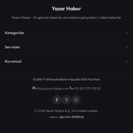
Yazar Haber
Yazar Haber - En güncel haberler, son dakika gelişmeleri, video haberler
Kategoriler
Servisler
Kurumsal
Gizlilik Politikası
Kullanım Koşulları
Site Haritası
info@yazarhaber.com
+90 501 379 08 08
© 2026 Yazar Medya A.Ş. Tüm hakları saklıdır.
Egemen KEYDAL
eNews |