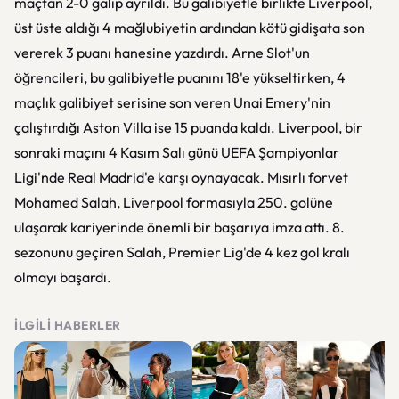
maçtan 2-0 galip ayrıldı. Bu galibiyetle birlikte Liverpool,
üst üste aldığı 4 mağlubiyetin ardından kötü gidişata son
vererek 3 puanı hanesine yazdırdı. Arne Slot'un
öğrencileri, bu galibiyetle puanını 18'e yükseltirken, 4
maçlık galibiyet serisine son veren Unai Emery'nin
çalıştırdığı Aston Villa ise 15 puanda kaldı. Liverpool, bir
sonraki maçını 4 Kasım Salı günü UEFA Şampiyonlar
Ligi'nde Real Madrid'e karşı oynayacak. Mısırlı forvet
Mohamed Salah, Liverpool formasıyla 250. golüne
ulaşarak kariyerinde önemli bir başarıya imza attı. 8.
sezonunu geçiren Salah, Premier Lig'de 4 kez gol kralı
olmayı başardı.
İLGILI HABERLER