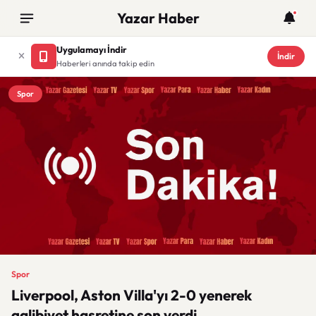
Yazar Haber
Uygulamayı İndir
İndir
Haberleri anında takip edin
Spor
Spor
Liverpool, Aston Villa'yı 2-0 yenerek
galibiyet hasretine son verdi.