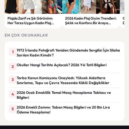
Plajda Zarif ve Şık Görünüm:
2026 Kadın Plaj Giyim Trendleri:
Güz
Her Tarza Uygun Kadın Plaj
Şıklık ve Konforu Bir Araya
Dön
Giyim Önerileri
Getiren Modeller
Bakı
Çöz
EN ÇOK OKUNANLAR
1972 İrlanda Fotoğrafı Yeniden Gündemde Sevgilisi İçin Silaha
1
Sarılan Kadın Kimdir?
Okullar Hangi Tarihte Açılacak? 2026 Yılı Tatil Bilgileri
2
Torba Kanun Komisyonu Onayladı: Yüksek Aidatlara
3
Sınırlama, Tapu ve Çevre Yasasında Köklü Değişiklikler
2026 Ocak Emeklilik Temel Maaş Hesaplama Tablosu ve
4
Bilgileri
2026 Emekli Zammı: Taban Maaş Bilgileri ve 20 Bin Lira
5
Ödeme Hesaplama!