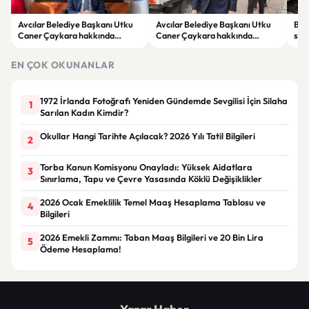
Avcılar Belediye Başkanı Utku
Avcılar Belediye Başkanı Utku
Bur
Caner Çaykara hakkında
Caner Çaykara hakkında
size
tahliye kararı
tahliye kararı
kah
EN ÇOK OKUNANLAR
1972 İrlanda Fotoğrafı Yeniden Gündemde Sevgilisi İçin Silaha
1
Sarılan Kadın Kimdir?
Okullar Hangi Tarihte Açılacak? 2026 Yılı Tatil Bilgileri
2
Torba Kanun Komisyonu Onayladı: Yüksek Aidatlara
3
Sınırlama, Tapu ve Çevre Yasasında Köklü Değişiklikler
2026 Ocak Emeklilik Temel Maaş Hesaplama Tablosu ve
4
Bilgileri
2026 Emekli Zammı: Taban Maaş Bilgileri ve 20 Bin Lira
5
Ödeme Hesaplama!