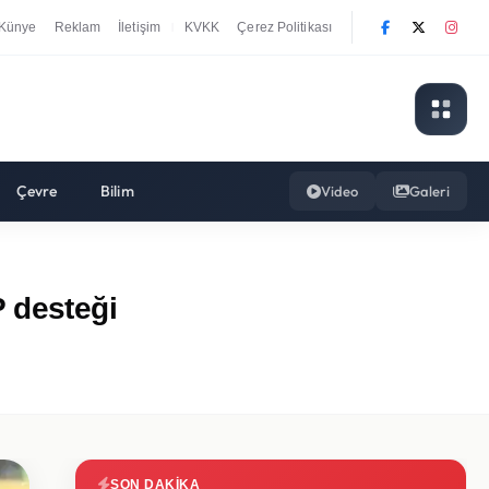
Künye
Reklam
İletişim
KVKK
Çerez Politikası
|
Çevre
Bilim
Video
Galeri
 desteği
SON DAKIKA