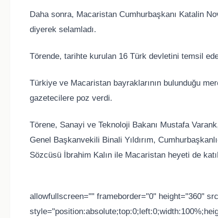
Daha sonra, Macaristan Cumhurbaşkanı Katalin Nova
diyerek selamladı.
Törende, tarihte kurulan 16 Türk devletini temsil ed
Türkiye ve Macaristan bayraklarının bulunduğu m
gazetecilere poz verdi.
Törene, Sanayi ve Teknoloji Bakanı Mustafa Varank,
Genel Başkanvekili Binali Yıldırım, Cumhurbaşkanlı
Sözcüsü İbrahim Kalın ile Macaristan heyeti de katıl
allowfullscreen="" frameborder="0" height="360" 
style="position:absolute;top:0;left:0;width:100%;he