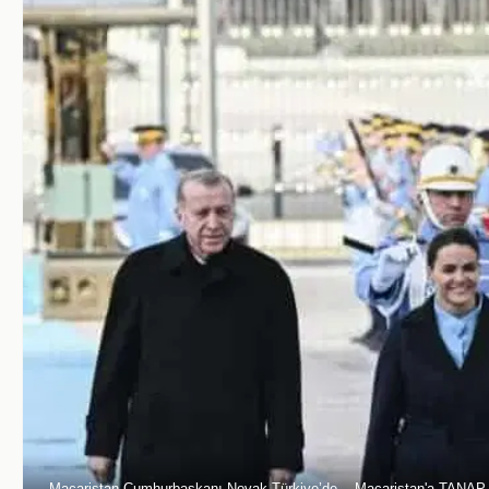
Macaristan Cumhurbaşkanı Novak Türkiye’de... Macaristan'a TANAP 