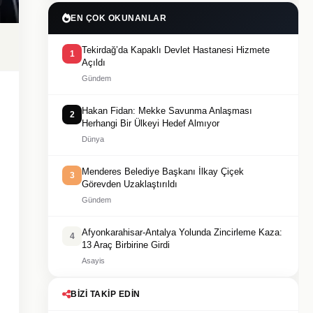
EN ÇOK OKUNANLAR
Tekirdağ’da Kapaklı Devlet Hastanesi Hizmete
1
Açıldı
Gündem
Hakan Fidan: Mekke Savunma Anlaşması
2
Herhangi Bir Ülkeyi Hedef Almıyor
Dünya
Menderes Belediye Başkanı İlkay Çiçek
3
Görevden Uzaklaştırıldı
Gündem
Afyonkarahisar-Antalya Yolunda Zincirleme Kaza:
4
13 Araç Birbirine Girdi
Asayis
BIZI TAKIP EDIN