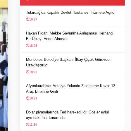
Tekirdağ’da Kapaklı Devlet Hastanesi Hizmete Açıldı
18:27
Hakan Fidan: Mekke Savunma Anlaşması Herhangi
Bir Ülkeyi Hedef Almıyor
18:25
Menderes Belediye Başkanı İlkay Çiçek Görevden
Uzaklaştırıldı
18:23
Afyonkarahisar-Antalya Yolunda Zincirleme Kaza: 13
Araç Birbirine Girdi
18:21
Dolar piyasalarında Fed hareketliliği: Gözler eylül
ayındaki faiz kararında
11:34