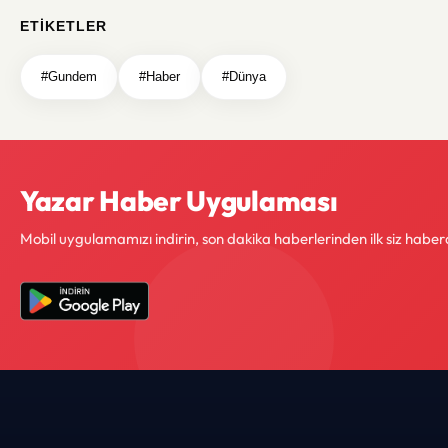
ETIKETLER
#Gundem
#Haber
#Dünya
Yazar Haber Uygulaması
Mobil uygulamamızı indirin, son dakika haberlerinden ilk siz haber