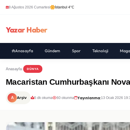
8 Ağustos 2026 Cumartesi
İstanbul 4°C
Yazar Haber
Anasayfa
Gündem
Spor
Teknoloji
Maga
DÜNYA
Anasayfa
Macaristan Cumhurbaşkanı Novak
Arşiv
Yayınlanma:
A
5 dk okuma
60 okunma
13 Ocak 2026 19: