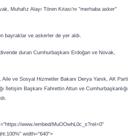
k, Muhafız Alayı Tören Kıtası'nı "merhaba asker"
en bayraklar ve askerler de yer aldı.
erdivende duran Cumhurbaşkanı Erdoğan ve Novak,
 Aile ve Sosyal Hizmetler Bakanı Derya Yanık, AK Parti
ğı İletişim Başkanı Fahrettin Altun ve Cumhurbaşkanlığı
dı.
src="https://www./embed/MuOOwhL0c_s?rel=0"
ight:100%" width="640">