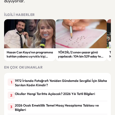
duyuyorlar.
İLGILI HABERLER
Hasan Can Kaya’nın programına
YÖKDİL/2 sınavı pazar günü
Tren
katılan yabancı uyruklu kişi
yapılacak: 104 bin 529 aday ter
Man
çalışma izni olmadığı
dökecek
Bol
gerekçesiyle gözaltına alındı
EN ÇOK OKUNANLAR
1972 İrlanda Fotoğrafı Yeniden Gündemde Sevgilisi İçin Silaha
1
Sarılan Kadın Kimdir?
Okullar Hangi Tarihte Açılacak? 2026 Yılı Tatil Bilgileri
2
2026 Ocak Emeklilik Temel Maaş Hesaplama Tablosu ve
3
Bilgileri