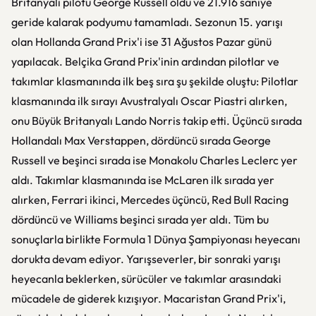
Britanyalı pilotu George Russell oldu ve 21.916 saniye
geride kalarak podyumu tamamladı. Sezonun 15. yarışı
olan Hollanda Grand Prix'i ise 31 Ağustos Pazar günü
yapılacak. Belçika Grand Prix'inin ardından pilotlar ve
takımlar klasmanında ilk beş sıra şu şekilde oluştu: Pilotlar
klasmanında ilk sırayı Avustralyalı Oscar Piastri alırken,
onu Büyük Britanyalı Lando Norris takip etti. Üçüncü sırada
Hollandalı Max Verstappen, dördüncü sırada George
Russell ve beşinci sırada ise Monakolu Charles Leclerc yer
aldı. Takımlar klasmanında ise McLaren ilk sırada yer
alırken, Ferrari ikinci, Mercedes üçüncü, Red Bull Racing
dördüncü ve Williams beşinci sırada yer aldı. Tüm bu
sonuçlarla birlikte Formula 1 Dünya Şampiyonası heyecanı
dorukta devam ediyor. Yarışseverler, bir sonraki yarışı
heyecanla beklerken, sürücüler ve takımlar arasındaki
mücadele de giderek kızışıyor. Macaristan Grand Prix'i,