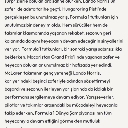
sürprizlerle dolu anlara sahne olurken, Lando Norris'un
zaferi de adeta tarihe geçti. Hungaroring Pisti'nde
gerçekleşen bu unutulmaz yarış, Formula 1 tutkunları için
unutulmaz bir deneyim oldu. Hem sürücüler hem de
takımlar klasmanında yaşanan rekabet, sezonun geri
kalanında da aynı heyecanın devam edeceğinin sinyallerini
veriyor. Formula 1 tutkunları, bir sonraki yarışı sabırsızlıkla
beklerken, Macaristan Grand Prix'i'nde yaşanan zafer ve
heyecan dolu anlar unutulmaz bir hafızada yer edindi.
McLaren takımının genç yeteneği Lando Norris,
kariyerindeki beşinci zaferiyle adından söz ettirmeyi
başardı ve sezonun ilerleyen yarışlarında da iddialı bir
performans sergilemeye devam ediyor. Yarışseverler,
pilotlar ve takımlar arasındaki bu mücadeleyi heyecanla
takip ederken, Formula 1 Dünya Şampiyonası'nın tüm
heyecanıyla devam ettiğini görmekten mutluluk