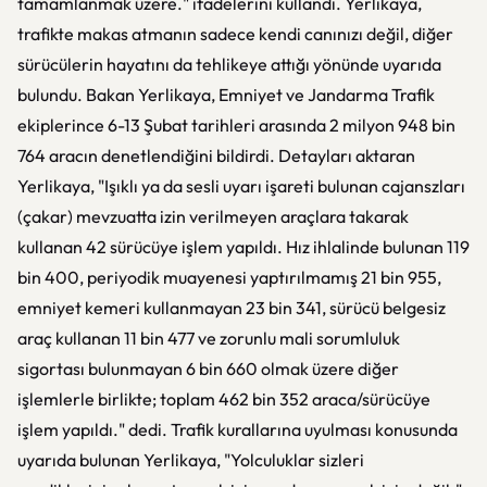
tamamlanmak üzere." ifadelerini kullandı. Yerlikaya,
trafikte makas atmanın sadece kendi canınızı değil, diğer
sürücülerin hayatını da tehlikeye attığı yönünde uyarıda
bulundu. Bakan Yerlikaya, Emniyet ve Jandarma Trafik
ekiplerince 6-13 Şubat tarihleri arasında 2 milyon 948 bin
764 aracın denetlendiğini bildirdi. Detayları aktaran
Yerlikaya, "Işıklı ya da sesli uyarı işareti bulunan cajanszları
(çakar) mevzuatta izin verilmeyen araçlara takarak
kullanan 42 sürücüye işlem yapıldı. Hız ihlalinde bulunan 119
bin 400, periyodik muayenesi yaptırılmamış 21 bin 955,
emniyet kemeri kullanmayan 23 bin 341, sürücü belgesiz
araç kullanan 11 bin 477 ve zorunlu mali sorumluluk
sigortası bulunmayan 6 bin 660 olmak üzere diğer
işlemlerle birlikte; toplam 462 bin 352 araca/sürücüye
işlem yapıldı." dedi. Trafik kurallarına uyulması konusunda
uyarıda bulunan Yerlikaya, "Yolculuklar sizleri