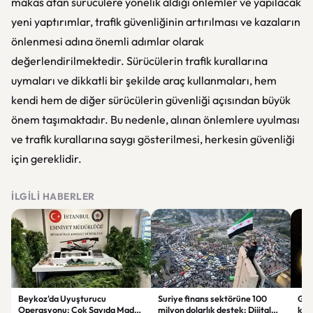
makas atan sürücülere yönelik aldığı önlemler ve yapılacak
yeni yaptırımlar, trafik güvenliğinin artırılması ve kazaların
önlenmesi adına önemli adımlar olarak
değerlendirilmektedir. Sürücülerin trafik kurallarına
uymaları ve dikkatli bir şekilde araç kullanmaları, hem
kendi hem de diğer sürücülerin güvenliği açısından büyük
önem taşımaktadır. Bu nedenle, alınan önlemlere uyulması
ve trafik kurallarına saygı gösterilmesi, herkesin güvenliği
için gereklidir.
İLGILI HABERLER
Beykoz'da Uyuşturucu
Suriye finans sektörüne 100
Gal
Operasyonu: Çok Sayıda Madde
milyon dolarlık destek: Dijital
keşi