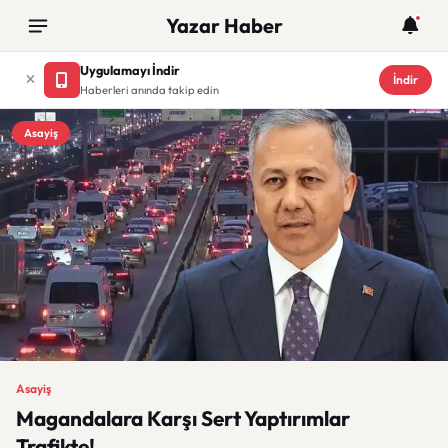
Yazar Haber
Uygulamayı İndir
İndir
Haberleri anında takip edin
Asayiş
Asayiş
Magandalara Karşı Sert Yaptırımlar
Trafikte!