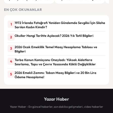
ve Silah Ele Geçirildi
dönüşüm hedefleniyor
par
EN ÇOK OKUNANLAR
1972 İrlanda Fotoğrafı Yeniden Gündemde Sevgilisi İçin Silaha
1
Sarılan Kadın Kimdir?
Okullar Hangi Tarihte Açılacak? 2026 Yılı Tatil Bilgileri
2
2026 Ocak Emeklilik Temel Maaş Hesaplama Tablosu ve
3
Bilgileri
Torba Kanun Komisyonu Onayladı: Yüksek Aidatlara
4
Sınırlama, Tapu ve Çevre Yasasında Köklü Değişiklikler
2026 Emekli Zammı: Taban Maaş Bilgileri ve 20 Bin Lira
5
Ödeme Hesaplama!
Yazar Haber
Yazar Haber - En güncel haberler, son dakika gelişmeleri, video haberler