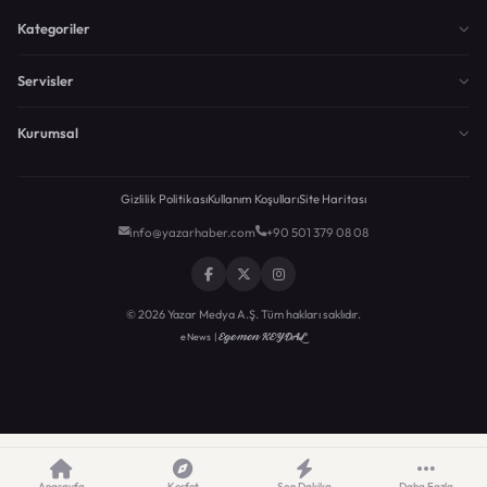
Kategoriler
Servisler
Kurumsal
Gizlilik Politikası
Kullanım Koşulları
Site Haritası
info@yazarhaber.com
+90 501 379 08 08
© 2026 Yazar Medya A.Ş. Tüm hakları saklıdır.
Egemen KEYDAL
eNews |
Anasayfa
Keşfet
Son Dakika
Daha Fazla