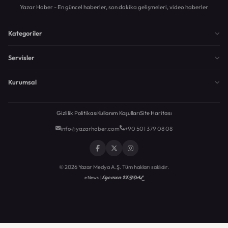
Yazar Haber - En güncel haberler, son dakika gelişmeleri, video haberler
Kategoriler
Servisler
Kurumsal
Gizlilik Politikası
Kullanım Koşulları
Site Haritası
info@yazarhaber.com
+90 501 379 08 08
© 2026 Yazar Medya A.Ş. Tüm hakları saklıdır.
Egemen KEYDAL
eNews |