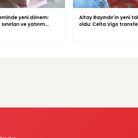
teminde yeni dönem:
Altay Bayındır'ın yeni ta
sınırları ve yatırım
oldu: Celta Vigo transfer
değişti
Göregen videosuyla du
dar olun.