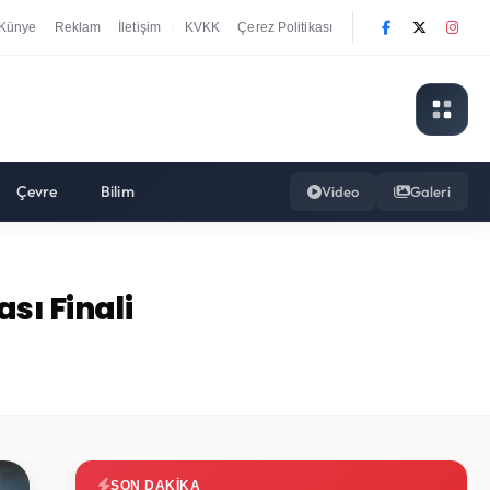
Künye
Reklam
İletişim
KVKK
Çerez Politikası
|
Çevre
Bilim
Video
Galeri
sı Finali
SON DAKIKA