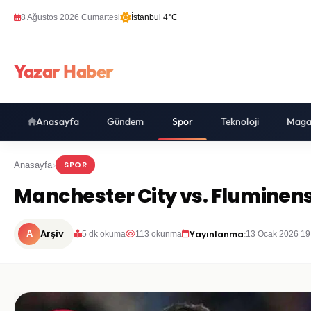
8 Ağustos 2026 Cumartesi
İstanbul 4°C
Yazar Haber
Anasayfa
Gündem
Spor
Teknoloji
Maga
SPOR
Anasayfa
Manchester City vs. Fluminens
Arşiv
Yayınlanma:
A
5 dk okuma
113 okunma
13 Ocak 2026 19