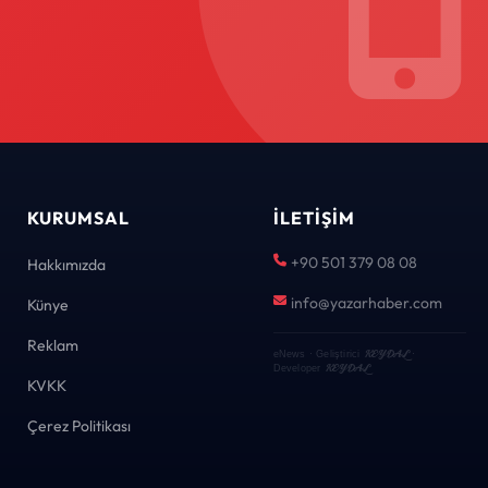
KURUMSAL
İLETIŞIM
+90 501 379 08 08
Hakkımızda
info@yazarhaber.com
Künye
Reklam
KEYDAL
eNews · Geliştirici
·
KEYDAL
Developer
KVKK
Çerez Politikası