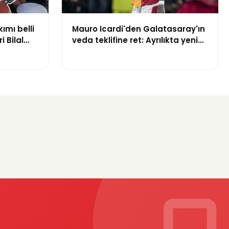
kımı belli
Mauro Icardi'den Galatasaray'ın
i Bilal
veda teklifine ret: Ayrılıkta yeni
yuruldu
gelişme