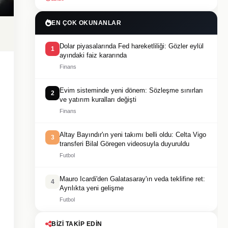
EN ÇOK OKUNANLAR
Dolar piyasalarında Fed hareketliliği: Gözler eylül
1
ayındaki faiz kararında
Finans
Evim sisteminde yeni dönem: Sözleşme sınırları
2
ve yatırım kuralları değişti
Finans
Altay Bayındır'ın yeni takımı belli oldu: Celta Vigo
3
transferi Bilal Göregen videosuyla duyuruldu
Futbol
Mauro Icardi'den Galatasaray'ın veda teklifine ret:
4
Ayrılıkta yeni gelişme
Futbol
BIZI TAKIP EDIN