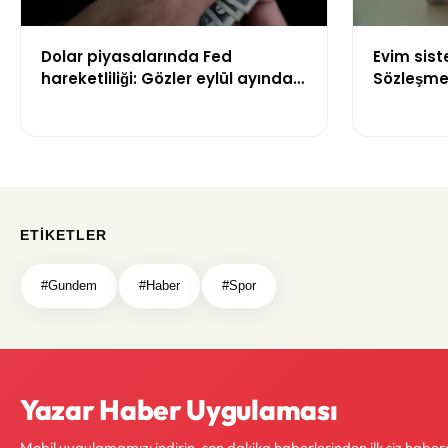
Dolar piyasalarında Fed
Evim sis
hareketliliği: Gözler eylül ayındaki
Sözleşme 
faiz kararında
kuralları 
ETIKETLER
#Gundem
#Haber
#Spor
Yazar Haber Uygulaması
Mobil uygulamamızı indirin, son dakika haberlerinden ilk siz haber