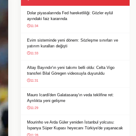
Dolar piyasalarında Fed hareketliliği: Gözler eylül
ayındaki faiz kararında
11:34
Evim sisteminde yeni dönem: Sözleşme sınırları ve
yatırım kuralları değişti
11:33
Altay Bayındır'ın yeni takımı belli oldu: Celta Vigo
transferi Bilal Göregen videosuyla duyuruldu
11:31
Mauro Icardi'den Galatasaray'ın veda teklifine ret:
Ayrılıkta yeni gelişme
11:29
Mourinho ve Arda Güler yeniden İstanbul yolcusu:
İspanya Süper Kupası heyecanı Türkiye'de yaşanacak
11:28