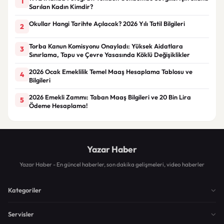
1
Sarılan Kadın Kimdir?
Okullar Hangi Tarihte Açılacak? 2026 Yılı Tatil Bilgileri
2
Torba Kanun Komisyonu Onayladı: Yüksek Aidatlara
3
Sınırlama, Tapu ve Çevre Yasasında Köklü Değişiklikler
2026 Ocak Emeklilik Temel Maaş Hesaplama Tablosu ve
4
Bilgileri
2026 Emekli Zammı: Taban Maaş Bilgileri ve 20 Bin Lira
5
Ödeme Hesaplama!
Yazar Haber
Yazar Haber - En güncel haberler, son dakika gelişmeleri, video haberler
Kategoriler
Servisler