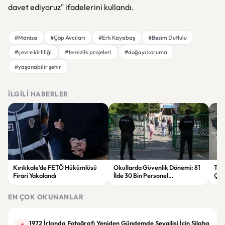
davet ediyoruz" ifadelerini kullandı.
#Manisa
#Çöp Avcıları
#Erk Kayabaş
#Besim Dutlulu
#çevre kirliliği
#temizlik projeleri
#doğayı koruma
#yaşanabilir şehir
İLGILI HABERLER
Kırıkkale’de FETÖ Hükümlüsü
Okullarda Güvenlik Dönemi: 81
Tru
Firari Yakalandı
İlde 30 Bin Personel
Çok
Görevlendirilecek
EN ÇOK OKUNANLAR
1972 İrlanda Fotoğrafı Yeniden Gündemde Sevgilisi İçin Silaha