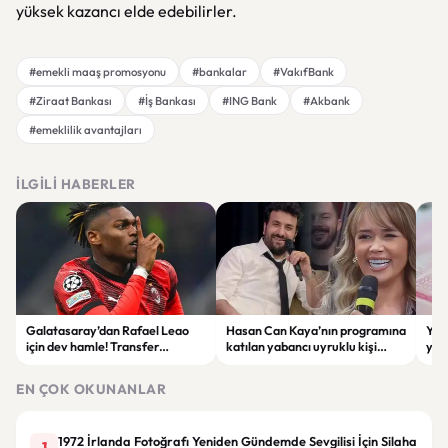
yüksek kazancı elde edebilirler.
#emekli maaş promosyonu
#bankalar
#VakıfBank
#Ziraat Bankası
#İş Bankası
#ING Bank
#Akbank
#emeklilik avantajları
İLGILI HABERLER
Galatasaray’dan Rafael Leao
Hasan Can Kaya’nın programına
YÖK
için dev hamle! Transfer
katılan yabancı uyruklu kişi
yap
görüşmeleri başladı
çalışma izni olmadığı
dök
gerekçesiyle gözaltına alındı
EN ÇOK OKUNANLAR
1972 İrlanda Fotoğrafı Yeniden Gündemde Sevgilisi İçin Silaha
1