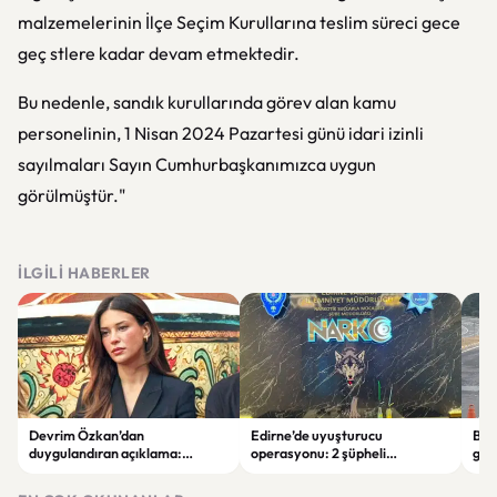
malzemelerinin İlçe Seçim Kurullarına teslim süreci gece
geç stlere kadar devam etmektedir.
Bu nedenle, sandık kurullarında görev alan kamu
personelinin, 1 Nisan 2024 Pazartesi günü idari izinli
sayılmaları Sayın Cumhurbaşkanımızca uygun
görülmüştür."
İLGILI HABERLER
Devrim Özkan’dan
Edirne’de uyuşturucu
Bolu
duygulandıran açıklama:
operasyonu: 2 şüpheli
geç
“Babaannemi kaybettim”
tutuklandı
ölü,