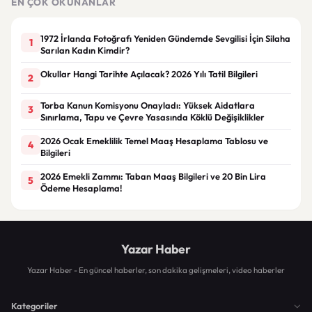
EN ÇOK OKUNANLAR
1972 İrlanda Fotoğrafı Yeniden Gündemde Sevgilisi İçin Silaha
1
Sarılan Kadın Kimdir?
Okullar Hangi Tarihte Açılacak? 2026 Yılı Tatil Bilgileri
2
Torba Kanun Komisyonu Onayladı: Yüksek Aidatlara
3
Sınırlama, Tapu ve Çevre Yasasında Köklü Değişiklikler
2026 Ocak Emeklilik Temel Maaş Hesaplama Tablosu ve
4
Bilgileri
2026 Emekli Zammı: Taban Maaş Bilgileri ve 20 Bin Lira
5
Ödeme Hesaplama!
Yazar Haber
Yazar Haber - En güncel haberler, son dakika gelişmeleri, video haberler
Kategoriler