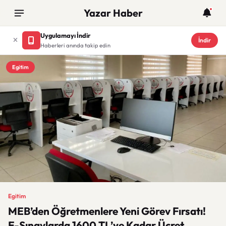
Yazar Haber
Uygulamayı İndir
İndir
Haberleri anında takip edin
Egitim
Egitim
MEB’den Öğretmenlere Yeni Görev Fırsatı!
E-Sınavlarda 1600 TL’ye Kadar Ücret