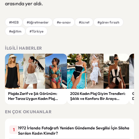
arasında yer aldı.
#MEB
#öğretmenler
#e-sınav
#ücret
#görev fırsatı
#eğitim
#Türkiye
İLGILI HABERLER
Plajda Zarif ve Şık Görünüm:
2026 Kadın Plaj Giyim Trendleri:
Güz
Her Tarza Uygun Kadın Plaj
Şıklık ve Konforu Bir Araya
Dön
Giyim Önerileri
Getiren Modeller
Bakı
Çöz
EN ÇOK OKUNANLAR
1972 İrlanda Fotoğrafı Yeniden Gündemde Sevgilisi İçin Silaha
1
Sarılan Kadın Kimdir?