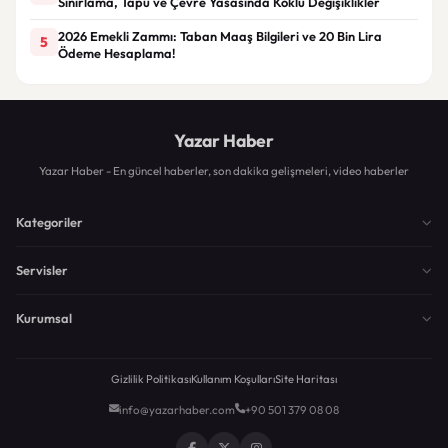
Sınırlama, Tapu ve Çevre Yasasında Köklü Değişiklikler
2026 Emekli Zammı: Taban Maaş Bilgileri ve 20 Bin Lira
5
Ödeme Hesaplama!
Yazar Haber
Yazar Haber - En güncel haberler, son dakika gelişmeleri, video haberler
Kategoriler
Servisler
Kurumsal
Gizlilik Politikası
Kullanım Koşulları
Site Haritası
info@yazarhaber.com
+90 501 379 08 08