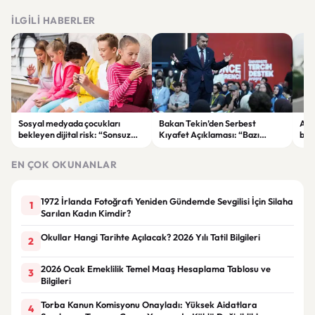
İLGILI HABERLER
Sosyal medyada çocukları
Bakan Tekin’den Serbest
Akı
bekleyen dijital risk: “Sonsuz
Kıyafet Açıklaması: “Bazı
başl
kaydırma” bağımlılığına dikkat
Olumsuzluklar Ortaya Çıktı”
ger
EN ÇOK OKUNANLAR
1972 İrlanda Fotoğrafı Yeniden Gündemde Sevgilisi İçin Silaha
1
Sarılan Kadın Kimdir?
Okullar Hangi Tarihte Açılacak? 2026 Yılı Tatil Bilgileri
2
2026 Ocak Emeklilik Temel Maaş Hesaplama Tablosu ve
3
Bilgileri
Torba Kanun Komisyonu Onayladı: Yüksek Aidatlara
4