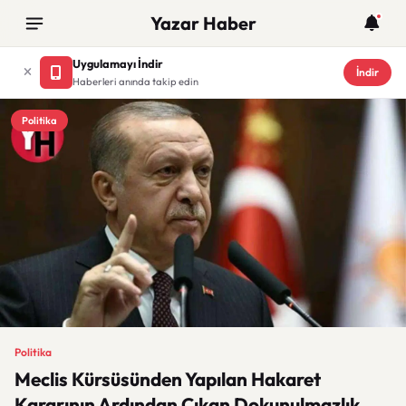
Yazar Haber
Uygulamayı İndir
İndir
Haberleri anında takip edin
Politika
Politika
Meclis Kürsüsünden Yapılan Hakaret
Kararının Ardından Çıkan Dokunulmazlık