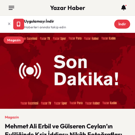
Yazar Haber
Uygulamayı İndir
İndir
Haberleri anında takip edin
Magazin
Magazin
Mehmet Ali Erbil ve Gülseren Ceylan’ın
Evliliğinde Kriz İddiası: Nikâh Fotoğrafları