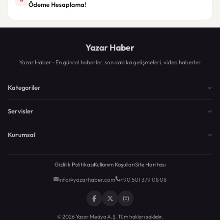
Ödeme Hesaplama!
Yazar Haber
Yazar Haber - En güncel haberler, son dakika gelişmeleri, video haberler
Kategoriler
Servisler
Kurumsal
Gizlilik Politikası
Kullanım Koşulları
Site Haritası
info@yazarhaber.com
+90 501 379 08 08
© 2026 Yazar Medya A.Ş. Tüm hakları saklıdır.