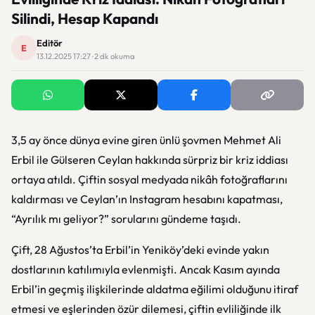
Silindi, Hesap Kapandı
Editör
E
13.12.2025 17:27 · 2 dk okuma
3,5 ay önce dünya evine giren ünlü şovmen Mehmet Ali
Erbil ile Gülseren Ceylan hakkında sürpriz bir kriz iddiası
ortaya atıldı. Çiftin sosyal medyada nikâh fotoğraflarını
kaldırması ve Ceylan’ın Instagram hesabını kapatması,
“Ayrılık mı geliyor?” sorularını gündeme taşıdı.
Çift, 28 Ağustos’ta Erbil’in Yeniköy’deki evinde yakın
dostlarının katılımıyla evlenmişti. Ancak Kasım ayında
Erbil’in geçmiş ilişkilerinde aldatma eğilimi olduğunu itiraf
etmesi ve eşlerinden özür dilemesi, çiftin evliliğinde ilk