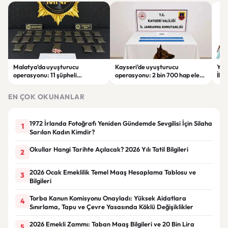
Malatya’da uyuşturucu
Kayseri’de uyuşturucu
YEN
operasyonu: 11 şüpheli
operasyonu: 2 bin 700 hap ele
İlk
tutuklandı
geçirildi, 1 şüpheli gözaltına
sor
alındı
tut
EN ÇOK OKUNANLAR
1972 İrlanda Fotoğrafı Yeniden Gündemde Sevgilisi İçin Silaha
1
Sarılan Kadın Kimdir?
Okullar Hangi Tarihte Açılacak? 2026 Yılı Tatil Bilgileri
2
2026 Ocak Emeklilik Temel Maaş Hesaplama Tablosu ve
3
Bilgileri
Torba Kanun Komisyonu Onayladı: Yüksek Aidatlara
4
Sınırlama, Tapu ve Çevre Yasasında Köklü Değişiklikler
2026 Emekli Zammı: Taban Maaş Bilgileri ve 20 Bin Lira
5