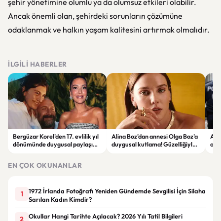
şehir yönetimine olumlu ya da olumsuz etkileri olabilir.
Ancak önemli olan, şehirdeki sorunların çözümüne
odaklanmak ve halkın yaşam kalitesini artırmak olmalıdır.
İLGILI HABERLER
Bergüzar Korel’den 17. evlilik yıl
Alina Boz’dan annesi Olga Boz’a
Ank
dönümünde duygusal paylaşım!
duygusal kutlama! Güzelliğiyle
ope
Düğün albümünü açtı
dikkat çekti
hakk
EN ÇOK OKUNANLAR
1972 İrlanda Fotoğrafı Yeniden Gündemde Sevgilisi İçin Silaha
1
Sarılan Kadın Kimdir?
Okullar Hangi Tarihte Açılacak? 2026 Yılı Tatil Bilgileri
2