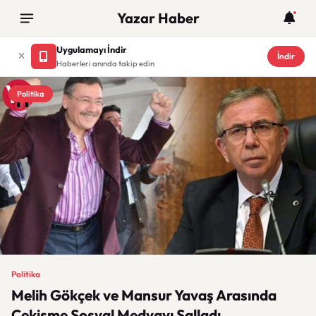
Yazar Haber
Uygulamayı İndir
İndir
Haberleri anında takip edin
Politika
Politika
Melih Gökçek ve Mansur Yavaş Arasında
Çekişme Sosyal Medyayı Salladı