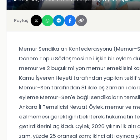
Paylaş
Memur Sendikaları Konfederasyonu (Memur-Sen
Dönem Toplu Sözleşmesi'ne ilişkin bir eylem d
memur ve 2 buçuk milyon memur emeklisini k
Kamu İşveren Heyeti tarafından yapılan teklif 
Memur-Sen tarafından 81 ilde eş zamanlı olara
eyleme Memur-Sen'e bağlı sendikaların temsilc
Ankara İl Temsilcisi Nevzat Öylek, memur ve m
ezilmemesi gerektiğini belirterek, hükümetin tekl
getirdiklerini açıkladı. Öylek, 2026 yılının ilk al
zam, yüzde 25 oransal zam; ikinci altı ayında yüz