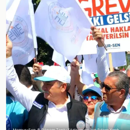
Memur-Sen, 8. Dönem Toplu Sözleşmesi İçin Eylem Yaptı