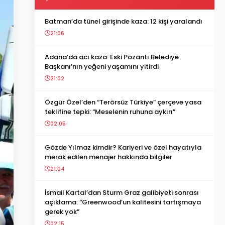
Batman’da tünel girişinde kaza: 12 kişi yaralandı
21:06
Adana’da acı kaza: Eski Pozantı Belediye
Başkanı’nın yeğeni yaşamını yitirdi
21:02
Özgür Özel’den “Terörsüz Türkiye” çerçeve yasa
teklifine tepki: “Meselenin ruhuna aykırı”
02:05
Gözde Yılmaz kimdir? Kariyeri ve özel hayatıyla
merak edilen menajer hakkında bilgiler
21:04
İsmail Kartal’dan Sturm Graz galibiyeti sonrası
açıklama: “Greenwood’un kalitesini tartışmaya
gerek yok”
02:15