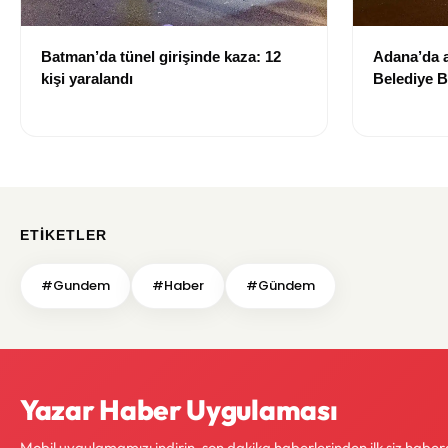
Batman’da tünel girişinde kaza: 12
Adana’da a
kişi yaralandı
Belediye B
yitirdi
ETIKETLER
#Gundem
#Haber
#Gündem
Yazar Haber Uygulaması
Mobil uygulamamızı indirin, son dakika haberlerinden ilk siz haber