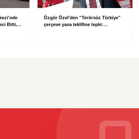
kezi'nde
Özgür Özel’den “Terörsüz Türkiye”
i Bitti,
çerçeve yasa teklifine tepki:
e Zaman
“Meselenin ruhuna aykırı”