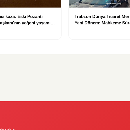
cı kaza: Eski Pozantı
Trabzon Dünya Ticaret Mer
aşkanı’nın yeğeni yaşamını
Yeni Dönem: Mahkeme Sürec
Trabzon'un Dev Projesi N
Tamamlanacak?
dar olun.