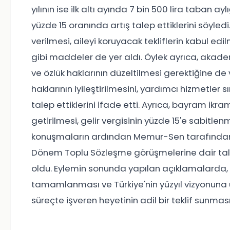
yılının ise ilk altı ayında 7 bin 500 lira taban 
yüzde 15 oranında artış talep ettiklerini söyledi
verilmesi, aileyi koruyacak tekliflerin kabul ed
gibi maddeler de yer aldı. Öylek ayrıca, akadem
ve özlük haklarının düzeltilmesi gerektiğine d
haklarının iyileştirilmesini, yardımcı hizmetler s
talep ettiklerini ifade etti. Ayrıca, bayram ikra
getirilmesi, gelir vergisinin yüzde 15'e sabitlen
konuşmaların ardından Memur-Sen tarafından g
Dönem Toplu Sözleşme görüşmelerine dair talepl
oldu. Eylemin sonunda yapılan açıklamalarda,
tamamlanması ve Türkiye'nin yüzyıl vizyonuna 
süreçte işveren heyetinin adil bir teklif sunma