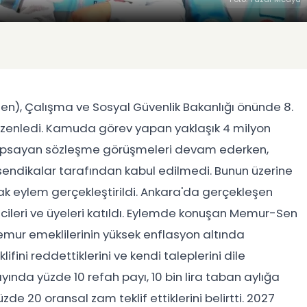
), Çalışma ve Sosyal Güvenlik Bakanlığı önünde 8.
üzenledi. Kamuda görev yapan yaklaşık 4 milyon
apsayan sözleşme görüşmeleri devam ederken,
sendikalar tarafından kabul edilmedi. Bunun üzerine
k eylem gerçekleştirildi. Ankara'da gerçekleşen
ileri ve üyeleri katıldı. Eylemde konuşan Memur-Sen
emur emeklilerinin yüksek enflasyon altında
ifini reddettiklerini ve kendi taleplerini dile
tı ayında yüzde 10 refah payı, 10 bin lira taban aylığa
de 20 oransal zam teklif ettiklerini belirtti. 2027