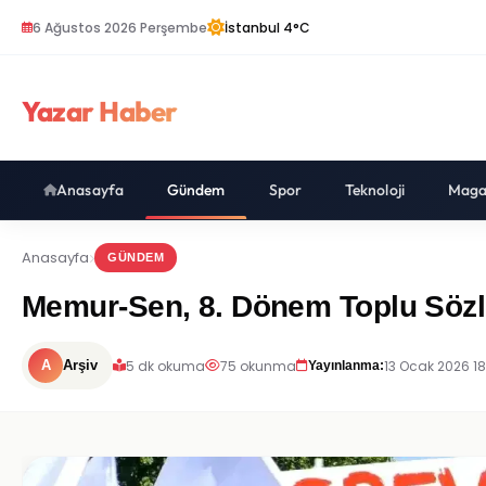
6 Ağustos 2026 Perşembe
İstanbul 4°C
Yazar Haber
Anasayfa
Gündem
Spor
Teknoloji
Maga
Anasayfa
GÜNDEM
Memur-Sen, 8. Dönem Toplu Sözl
5 dk okuma
75 okunma
13 Ocak 2026 18
A
Arşiv
Yayınlanma: