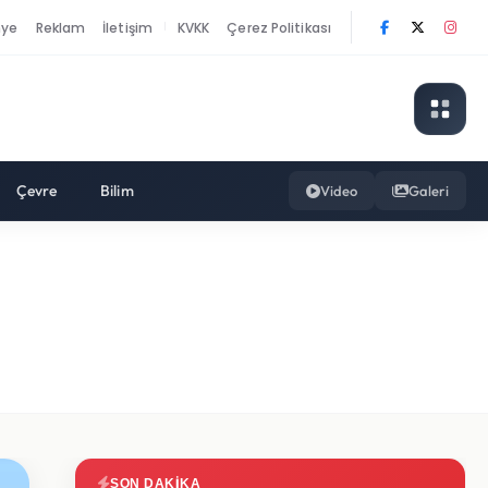
nye
Reklam
İletişim
KVKK
Çerez Politikası
|
Çevre
Bilim
Video
Galeri
SON DAKIKA