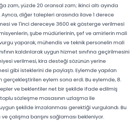
aylığa zam, yüzde 20 oransal zam; ikinci altı ayında
. Ayrıca, diğer talepleri arasında ilave 1 derece
ilmesi ve 1'inci dereceye 3600 ek gösterge verilmesi
isyenlerin, şube müdürlerinin, şef ve amirlerin mali
e vurgu yaparak, mühendis ve teknik personelin mali
ınıfının kaldırılarak uygun hizmet sınıfına geçirilmesini
miyesi verilmesi, kira desteği sözünün yerine
mesi gibi isteklerini de paylaştı. Eylemde yapılan
erçekleştirilen eylem sona erdi. Bu eylemde, 8.
er ve beklentiler net bir şekilde ifade edilmiş
 toplu sözleşme masasının uzlaşma ile
uygun şekilde imzalanması gerektiği vurgulandı. Bu
sı ve çalışma barışını sağlaması bekleniyor.