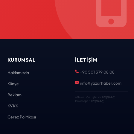
KURUMSAL
İLETIŞIM
+90 501 379 08 08
Hakkımızda
info@yazarhaber.com
Künye
Reklam
eNews · Geliştirici
KEYDAL
·
Developer
KEYDAL
KVKK
Çerez Politikası