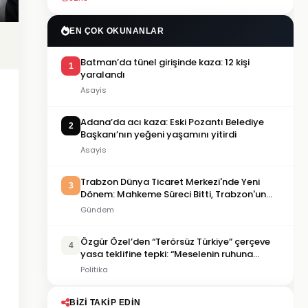
EN ÇOK OKUNANLAR
Batman’da tünel girişinde kaza: 12 kişi
1
yaralandı
Asayis
Adana’da acı kaza: Eski Pozantı Belediye
2
Başkanı’nın yeğeni yaşamını yitirdi
Asayis
Trabzon Dünya Ticaret Merkezi'nde Yeni
3
Dönem: Mahkeme Süreci Bitti, Trabzon'un
Dev Projesi Ne Zaman Tamamlanacak?
Gündem
Özgür Özel’den “Terörsüz Türkiye” çerçeve
4
yasa teklifine tepki: “Meselenin ruhuna
aykırı”
Politika
BIZI TAKIP EDIN