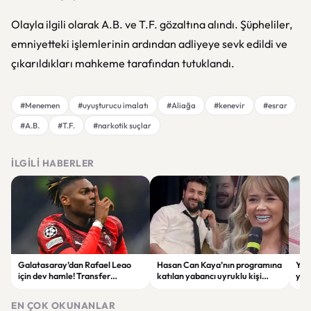
Olayla ilgili olarak A.B. ve T.F. gözaltına alındı. Şüpheliler,
emniyetteki işlemlerinin ardından adliyeye sevk edildi ve
çıkarıldıkları mahkeme tarafından tutuklandı.
#Menemen
#uyuşturucu imalatı
#Aliağa
#kenevir
#esrar
#A.B.
#T.F.
#narkotik suçlar
İLGILI HABERLER
Galatasaray’dan Rafael Leao
Hasan Can Kaya’nın programına
YÖK
için dev hamle! Transfer
katılan yabancı uyruklu kişi
yap
görüşmeleri başladı
çalışma izni olmadığı
dök
gerekçesiyle gözaltına alındı
EN ÇOK OKUNANLAR