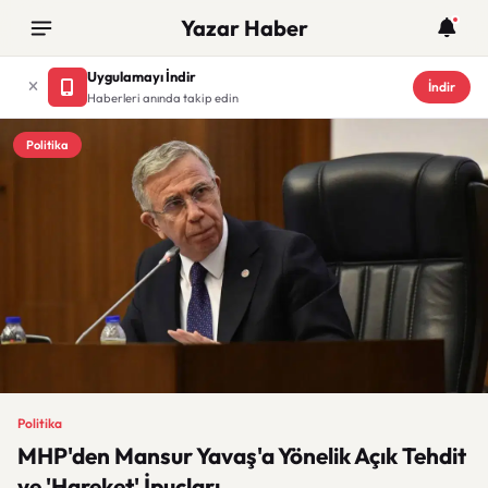
Yazar Haber
Uygulamayı İndir
İndir
Haberleri anında takip edin
Politika
Politika
MHP'den Mansur Yavaş'a Yönelik Açık Tehdit
ve 'Hareket' İpuçları