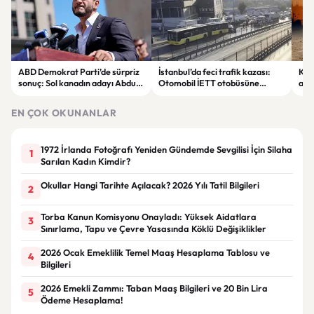
ABD Demokrat Parti’de sürpriz
İstanbul’da feci trafik kazası:
KKT
sonuç: Sol kanadın adayı Abdul
Otomobil İETT otobüsüne
ala
El-Sayed ön seçimi kazandı
çarptı, 3 kişi hayatını kaybetti
sıc
EN ÇOK OKUNANLAR
1972 İrlanda Fotoğrafı Yeniden Gündemde Sevgilisi İçin Silaha
1
Sarılan Kadın Kimdir?
Okullar Hangi Tarihte Açılacak? 2026 Yılı Tatil Bilgileri
2
Torba Kanun Komisyonu Onayladı: Yüksek Aidatlara
3
Sınırlama, Tapu ve Çevre Yasasında Köklü Değişiklikler
2026 Ocak Emeklilik Temel Maaş Hesaplama Tablosu ve
4
Bilgileri
2026 Emekli Zammı: Taban Maaş Bilgileri ve 20 Bin Lira
5
Ödeme Hesaplama!