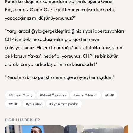
Kendi kurduğunuz kumpasların sorumluluğunu Genel
Başkanımız Özgür Özel'e yüklemeye çalışıp kurnazlık
yapacağınızı mı düşünüyorsunuz?"
"Yargı aracılığıyla gerçekleştirdiğiniz siyasi operasyonları
CHP içindeki hesaplaşmalar gibi göstermeye
çalışıyorsunuz. Ekrem İmamoğlu'nu siz tutuklattınız, şimdi
de Mansur Yavaş'ı hedef alıyorsunuz. CHP ise bir bütün
olarak tüm yol arkadaşlarının arkasındadır!"
"Kendinizi biraz geliştirmeniz gerekiyor, her açıdan."
#Mansur Yavaş
#Mesut Özarslan
#Yaşar Yıldırım
#CHP
#MHP
#yolsuzluk
#siyasi tartışmalar
İLGILI HABERLER