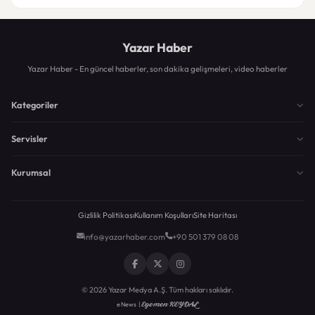
Yazar Haber
Yazar Haber - En güncel haberler, son dakika gelişmeleri, video haberler
Kategoriler
Servisler
Kurumsal
Gizlilik Politikası
Kullanım Koşulları
Site Haritası
info@yazarhaber.com
+90 501 379 08 08
© 2026 Yazar Medya A.Ş. Tüm hakları saklıdır.
Egemen KEYDAL
eNews |