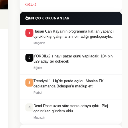
21:42
EN ÇOK OKUNANLAR
Hasan Can Kaya’nın programına katılan yabancı
1
uyruklu kişi çalışma izni olmadığı gerekçesiyle
gözaltına alındı
Magazin
YÖKDİL/2 sınavı pazar günü yapılacak: 104 bin
2
529 aday ter dökecek
Eğitim
Trendyol 1. Lig’de perde açıldı: Manisa FK
3
deplasmanda Boluspor’u mağlup etti
Futbol
Demi Rose uzun süre sonra ortaya çıktı! Plaj
4
görüntüleri gündem oldu
Magazin