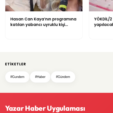
Hasan Can Kaya’nın programına
YÖKDİL/2
katılan yabancı uyruklu kişi
yapılacak
çalışma izni olmadığı
dökecek
gerekçesiyle gözaltına alındı
ETIKETLER
#Gundem
#Haber
#Gündem
Yazar Haber Uygulaması