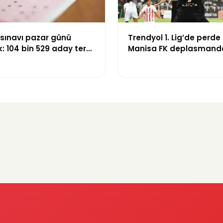
 sınavı pazar günü
Trendyol 1. Lig’de perde 
: 104 bin 529 aday ter
Manisa FK deplasmand
Boluspor’u mağlup etti