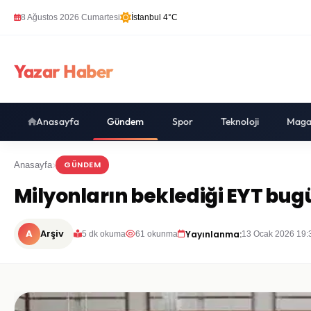
8 Ağustos 2026 Cumartesi
İstanbul 4°C
Yazar Haber
Anasayfa
Gündem
Spor
Teknoloji
Maga
GÜNDEM
Anasayfa
Milyonların beklediği EYT bug
A
Arşiv
Yayınlanma:
5 dk okuma
61 okunma
13 Ocak 2026 19: