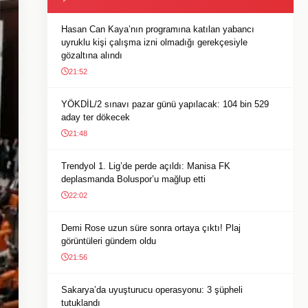
Hasan Can Kaya’nın programına katılan yabancı
uyruklu kişi çalışma izni olmadığı gerekçesiyle
gözaltına alındı
21:52
YÖKDİL/2 sınavı pazar günü yapılacak: 104 bin 529
aday ter dökecek
21:48
Trendyol 1. Lig’de perde açıldı: Manisa FK
deplasmanda Boluspor’u mağlup etti
22:02
Demi Rose uzun süre sonra ortaya çıktı! Plaj
görüntüleri gündem oldu
21:56
Sakarya’da uyuşturucu operasyonu: 3 şüpheli
tutuklandı