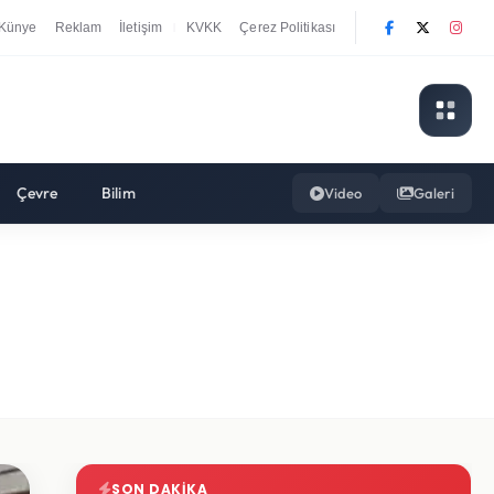
Künye
Reklam
İletişim
KVKK
Çerez Politikası
|
Çevre
Bilim
Video
Galeri
SON DAKIKA