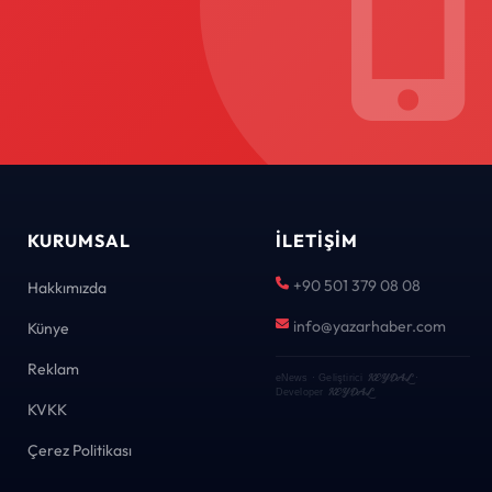
KURUMSAL
İLETIŞIM
+90 501 379 08 08
Hakkımızda
info@yazarhaber.com
Künye
Reklam
KEYDAL
eNews · Geliştirici
·
KEYDAL
Developer
KVKK
Çerez Politikası