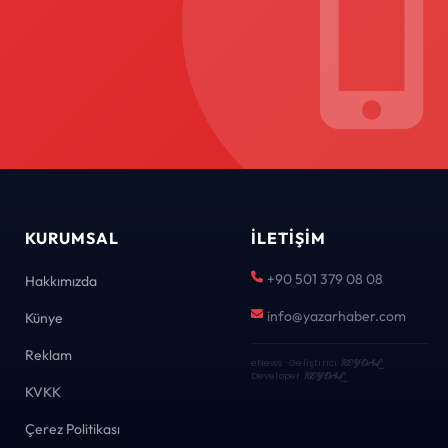
KURUMSAL
İLETIŞIM
+90 501 379 08 08
Hakkımızda
info@yazarhaber.com
Künye
Reklam
eNews · Geliştirici
KEYDAL
·
Developer
KEYDAL
KVKK
Çerez Politikası