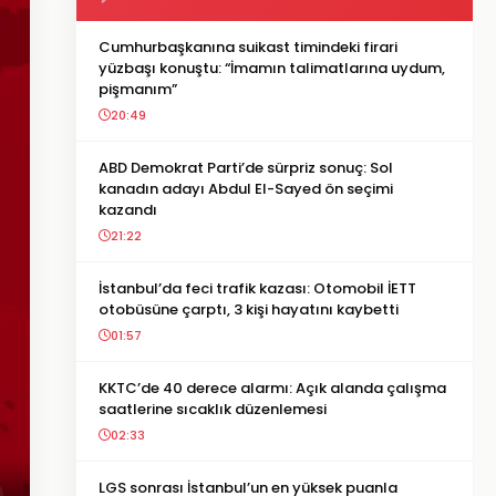
Cumhurbaşkanına suikast timindeki firari
yüzbaşı konuştu: “İmamın talimatlarına uydum,
pişmanım”
20:49
ABD Demokrat Parti’de sürpriz sonuç: Sol
kanadın adayı Abdul El-Sayed ön seçimi
kazandı
21:22
İstanbul’da feci trafik kazası: Otomobil İETT
otobüsüne çarptı, 3 kişi hayatını kaybetti
01:57
KKTC’de 40 derece alarmı: Açık alanda çalışma
saatlerine sıcaklık düzenlemesi
02:33
LGS sonrası İstanbul’un en yüksek puanla