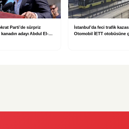
at Parti’de sürpriz
İstanbul’da feci trafik kazas
 kanadın adayı Abdul El-
Otomobil İETT otobüsüne ça
eçimi kazandı
kişi hayatını kaybetti