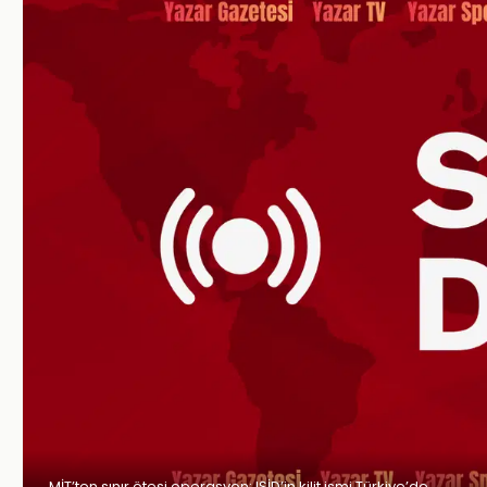
MİT’ten sınır ötesi operasyon: IŞİD’in kilit ismi Türkiye’de