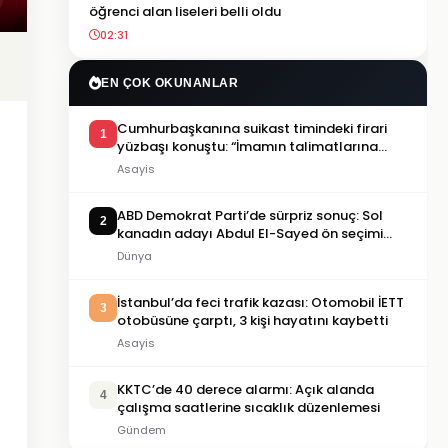
öğrenci alan liseleri belli oldu
02:31
EN ÇOK OKUNANLAR
Cumhurbaşkanına suikast timindeki firari
1
yüzbaşı konuştu: “İmamın talimatlarına
uydum, pişmanım”
Asayis
ABD Demokrat Parti’de sürpriz sonuç: Sol
2
kanadın adayı Abdul El-Sayed ön seçimi
kazandı
Dünya
İstanbul’da feci trafik kazası: Otomobil İETT
3
otobüsüne çarptı, 3 kişi hayatını kaybetti
Asayis
KKTC’de 40 derece alarmı: Açık alanda
4
çalışma saatlerine sıcaklık düzenlemesi
Gündem