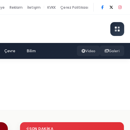
nye
Reklam
İletişim
KVKK
Çerez Politikası
|
Çevre
Bilim
Video
Galeri
SON DAKIKA