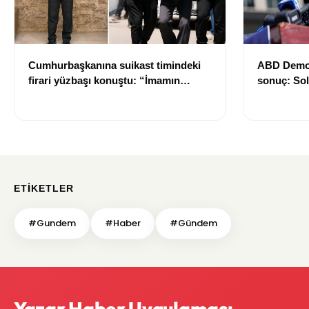
Cumhurbaşkanına suikast timindeki
ABD Demokr
firari yüzbaşı konuştu: “İmamın
sonuç: Sol
talimatlarına uydum, pişmanım”
Sayed ön s
ETIKETLER
#Gundem
#Haber
#Gündem
Yazar Haber Uygulaması