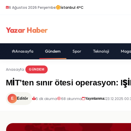
6 Ağustos 2026 Perşembe
İstanbul 4°C
Yazar Haber
Anasayfa
Gündem
Spor
Teknoloji
Maga
Anasayfa
GÜNDEM
MİT’ten sınır ötesi operasyon: IŞİ
5 dk okuma
68 okunma
23.12.2025 00:
E
Editör
Yayınlanma: