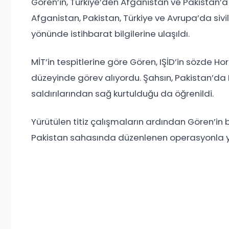
Gören’in, Türkiye’den Afganistan ve Pakistan’
Afganistan, Pakistan, Türkiye ve Avrupa’da siville
yönünde istihbarat bilgilerine ulaşıldı.
MİT’in tespitlerine göre Gören, IŞİD’in sözde H
düzeyinde görev alıyordu. Şahsın, Pakistan’da I
saldırılarından sağ kurtulduğu da öğrenildi.
Yürütülen titiz çalışmaların ardından Gören’in 
Pakistan sahasında düzenlenen operasyonla yak