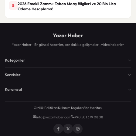
2026 Emekli Zammı: Taban Maaş Bilgileri ve 20 Bin Lira
5
Ödeme Hesaplama!
Yazar Haber
Yazar Haber - En güncel haberler, son dakika gelişmeleri, video haberler
Kategoriler
Servisler
Kurumsal
Gizlilik Politikası
Kullanım Koşulları
Site Haritası
info@yazarhaber.com
+90 501 379 08 08