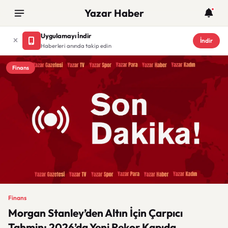
Yazar Haber
Uygulamayı İndir
İndir
Haberleri anında takip edin
Finans
Finans
Morgan Stanley’den Altın İçin Çarpıcı
Tahmin: 2026’da Yeni Rekor Kapıda