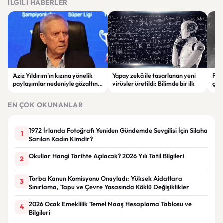
İLGILI HABERLER
Aziz Yıldırım’ın kızına yönelik
Yapay zekâ ile tasarlanan yeni
Falc
paylaşımlar nedeniyle gözaltına
virüsler üretildi: Bilimde bir ilk
çar
alınan şüpheli için tutuklama
gör
talebi
EN ÇOK OKUNANLAR
1972 İrlanda Fotoğrafı Yeniden Gündemde Sevgilisi İçin Silaha
1
Sarılan Kadın Kimdir?
Okullar Hangi Tarihte Açılacak? 2026 Yılı Tatil Bilgileri
2
Torba Kanun Komisyonu Onayladı: Yüksek Aidatlara
3
Sınırlama, Tapu ve Çevre Yasasında Köklü Değişiklikler
2026 Ocak Emeklilik Temel Maaş Hesaplama Tablosu ve
4
Bilgileri