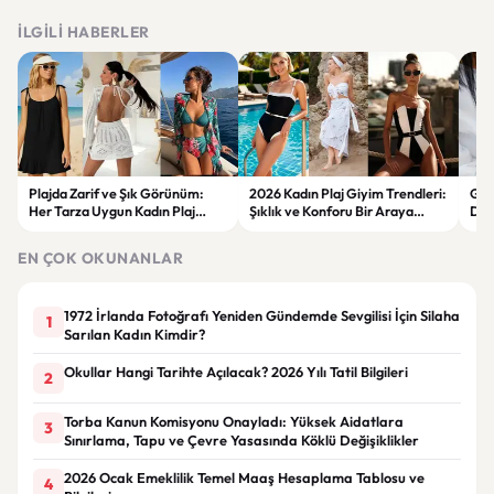
İLGILI HABERLER
Plajda Zarif ve Şık Görünüm:
2026 Kadın Plaj Giyim Trendleri:
Güz
Her Tarza Uygun Kadın Plaj
Şıklık ve Konforu Bir Araya
Dön
Giyim Önerileri
Getiren Modeller
Bakı
Çöz
EN ÇOK OKUNANLAR
1972 İrlanda Fotoğrafı Yeniden Gündemde Sevgilisi İçin Silaha
1
Sarılan Kadın Kimdir?
Okullar Hangi Tarihte Açılacak? 2026 Yılı Tatil Bilgileri
2
Torba Kanun Komisyonu Onayladı: Yüksek Aidatlara
3
Sınırlama, Tapu ve Çevre Yasasında Köklü Değişiklikler
2026 Ocak Emeklilik Temel Maaş Hesaplama Tablosu ve
4