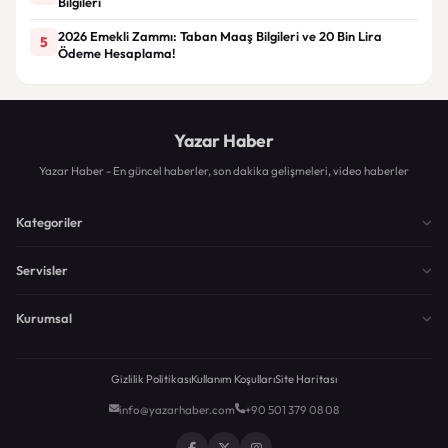
Bilgileri
2026 Emekli Zammı: Taban Maaş Bilgileri ve 20 Bin Lira
5
Ödeme Hesaplama!
Yazar Haber
Yazar Haber - En güncel haberler, son dakika gelişmeleri, video haberler
Kategoriler
Servisler
Kurumsal
Gizlilik Politikası
Kullanım Koşulları
Site Haritası
info@yazarhaber.com
+90 501 379 08 08