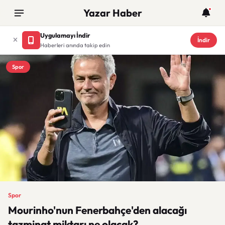
Yazar Haber
Uygulamayı İndir
İndir
Haberleri anında takip edin
Spor
Spor
Mourinho'nun Fenerbahçe'den alacağı
tazminat miktarı ne olacak?