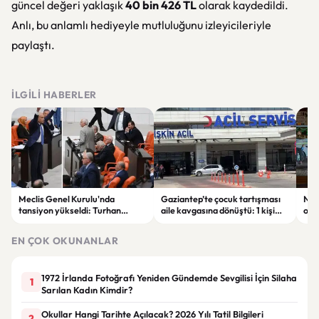
güncel değeri yaklaşık
40 bin 426 TL
olarak kaydedildi.
Anlı, bu anlamlı hediyeyle mutluluğunu izleyicileriyle
paylaştı.
İLGILI HABERLER
Meclis Genel Kurulu'nda
Gaziantep’te çocuk tartışması
Niğ
tansiyon yükseldi: Turhan
aile kavgasına dönüştü: 1 kişi
oto
Çömez'in sözleri sonrası
hayatını kaybetti, 5 kişi
haya
tartışma çıktı
yaralandı
yar
EN ÇOK OKUNANLAR
1972 İrlanda Fotoğrafı Yeniden Gündemde Sevgilisi İçin Silaha
1
Sarılan Kadın Kimdir?
Okullar Hangi Tarihte Açılacak? 2026 Yılı Tatil Bilgileri
2