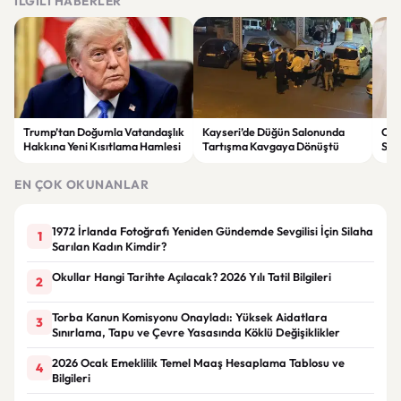
İLGILI HABERLER
Trump’tan Doğumla Vatandaşlık
Kayseri’de Düğün Salonunda
Cil
Hakkına Yeni Kısıtlama Hamlesi
Tartışma Kavgaya Dönüştü
Seç
Sırl
EN ÇOK OKUNANLAR
1972 İrlanda Fotoğrafı Yeniden Gündemde Sevgilisi İçin Silaha
1
Sarılan Kadın Kimdir?
Okullar Hangi Tarihte Açılacak? 2026 Yılı Tatil Bilgileri
2
Torba Kanun Komisyonu Onayladı: Yüksek Aidatlara
3
Sınırlama, Tapu ve Çevre Yasasında Köklü Değişiklikler
2026 Ocak Emeklilik Temel Maaş Hesaplama Tablosu ve
4
Bilgileri