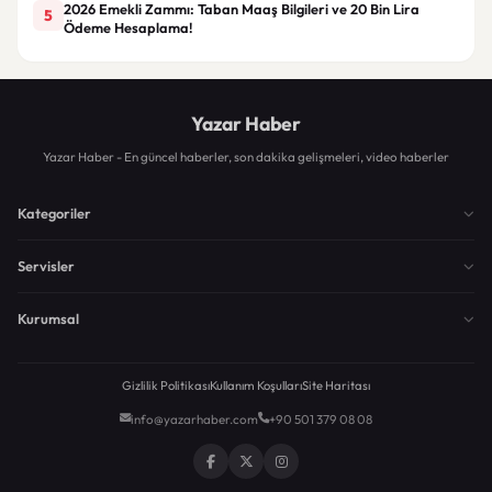
2026 Emekli Zammı: Taban Maaş Bilgileri ve 20 Bin Lira
5
Ödeme Hesaplama!
Yazar Haber
Yazar Haber - En güncel haberler, son dakika gelişmeleri, video haberler
Kategoriler
Servisler
Kurumsal
Gizlilik Politikası
Kullanım Koşulları
Site Haritası
info@yazarhaber.com
+90 501 379 08 08