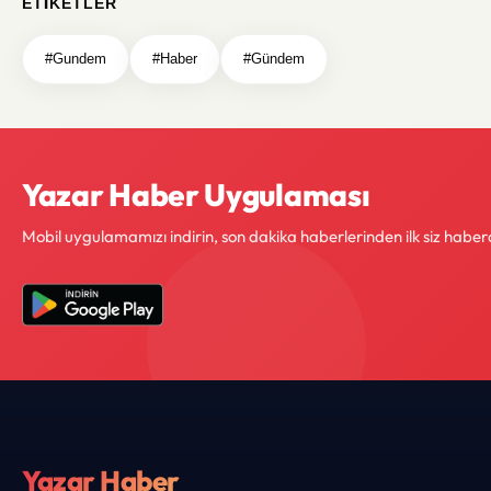
ETIKETLER
#Gundem
#Haber
#Gündem
Yazar Haber Uygulaması
Mobil uygulamamızı indirin, son dakika haberlerinden ilk siz haber
Yazar Haber