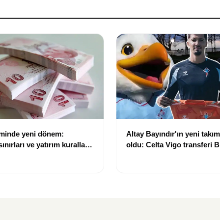
eminde yeni dönem:
Altay Bayındır'ın yeni takımı
nırları ve yatırım kuralları
oldu: Celta Vigo transferi Bi
Göregen videosuyla duyur