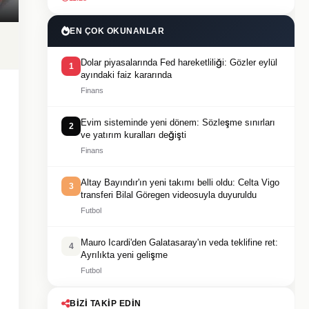
EN ÇOK OKUNANLAR
Dolar piyasalarında Fed hareketliliği: Gözler eylül
1
ayındaki faiz kararında
Finans
Evim sisteminde yeni dönem: Sözleşme sınırları
2
ve yatırım kuralları değişti
Finans
Altay Bayındır'ın yeni takımı belli oldu: Celta Vigo
3
transferi Bilal Göregen videosuyla duyuruldu
Futbol
Mauro Icardi'den Galatasaray'ın veda teklifine ret:
4
Ayrılıkta yeni gelişme
Futbol
BIZI TAKIP EDIN