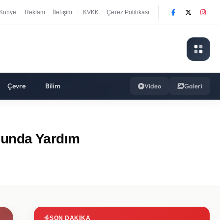
Künye
Reklam
İletişim
KVKK
Çerez Politikası
|
Çevre
Bilim
Video
Galeri
lunda Yardım
SON DAKIKA