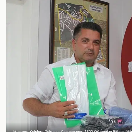
Muhtarın Kalplere Dokunan Kampanyası: 1500 Öğrenciye Eğitim Yol