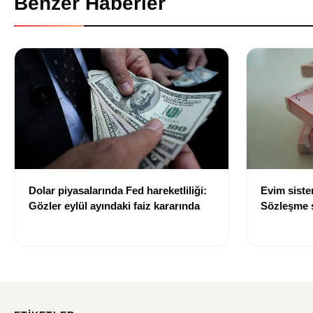
Benzer Haberler
Dolar piyasalarında Fed hareketliliği:
Evim sist
Gözler eylül ayındaki faiz kararında
Sözleşme sı
değişti