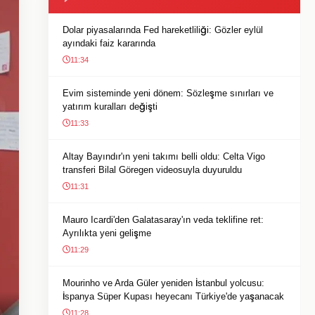
Dolar piyasalarında Fed hareketliliği: Gözler eylül
ayındaki faiz kararında
11:34
Evim sisteminde yeni dönem: Sözleşme sınırları ve
yatırım kuralları değişti
11:33
Altay Bayındır'ın yeni takımı belli oldu: Celta Vigo
transferi Bilal Göregen videosuyla duyuruldu
11:31
Mauro Icardi'den Galatasaray'ın veda teklifine ret:
Ayrılıkta yeni gelişme
11:29
Mourinho ve Arda Güler yeniden İstanbul yolcusu:
İspanya Süper Kupası heyecanı Türkiye'de yaşanacak
11:28