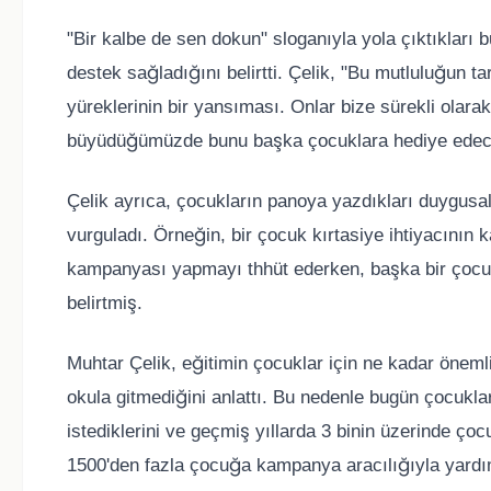
"Bir kalbe de sen dokun" sloganıyla yola çıktıkları
destek sağladığını belirtti. Çelik, "Bu mutluluğun t
yüreklerinin bir yansıması. Onlar bize sürekli olar
büyüdüğümüzde bunu başka çocuklara hediye edeceği
Çelik ayrıca, çocukların panoya yazdıkları duygusal 
vurguladı. Örneğin, bir çocuk kırtasiye ihtiyacının
kampanyası yapmayı thhüt ederken, başka bir çocuk
belirtmiş.
Muhtar Çelik, eğitimin çocuklar için ne kadar önem
okula gitmediğini anlattı. Bu nedenle bugün çocuklar
istediklerini ve geçmiş yıllarda 3 binin üzerinde çoc
1500'den fazla çocuğa kampanya aracılığıyla yardım 