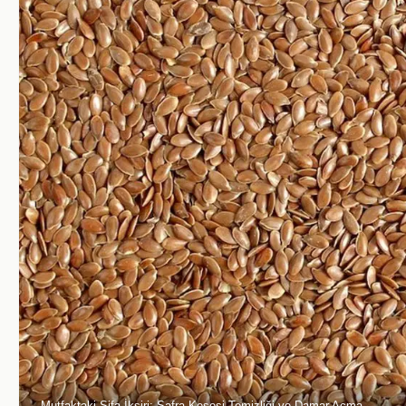
Mutfaktaki Şifa İksiri: Safra Kesesi Temizliği ve Damar Açma