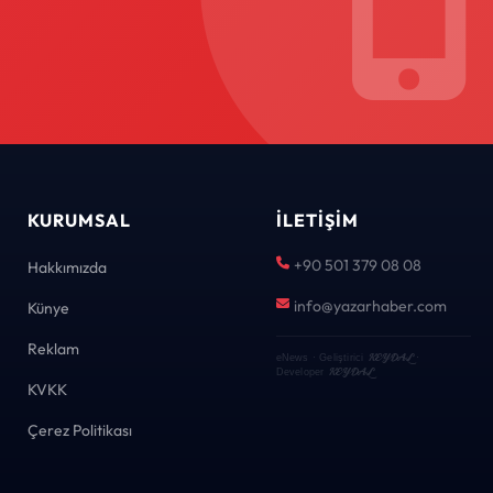
KURUMSAL
İLETIŞIM
+90 501 379 08 08
Hakkımızda
info@yazarhaber.com
Künye
Reklam
KEYDAL
eNews · Geliştirici
·
KEYDAL
Developer
KVKK
Çerez Politikası