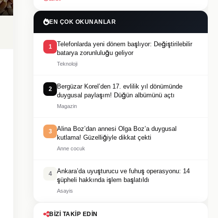
EN ÇOK OKUNANLAR
Telefonlarda yeni dönem başlıyor: Değiştirilebilir
1
batarya zorunluluğu geliyor
Teknoloji
Bergüzar Korel’den 17. evlilik yıl dönümünde
2
duygusal paylaşım! Düğün albümünü açtı
Magazin
Alina Boz’dan annesi Olga Boz’a duygusal
3
kutlama! Güzelliğiyle dikkat çekti
Anne cocuk
Ankara’da uyuşturucu ve fuhuş operasyonu: 14
4
şüpheli hakkında işlem başlatıldı
Asayis
BIZI TAKIP EDIN