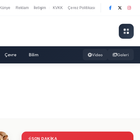
Künye
Reklam
İletişim
KVKK
Çerez Politikası
|
Çevre
Bilim
Video
Galeri
SON DAKIKA