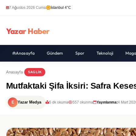
7 Ağustos 2026 Cuma
İstanbul 4°C
Yazar Haber
Anasayfa
Gündem
Spor
Teknoloji
Maga
Anasayfa
SAGLIK
Mutfaktaki Şifa İksiri: Safra Kes
E
Yazar Medya
5 dk okuma
557 okunma
Yayınlanma:
4 Mart 202