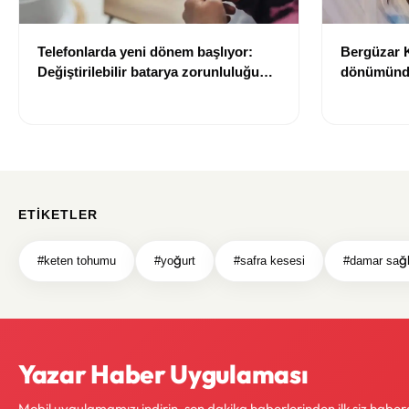
Telefonlarda yeni dönem başlıyor:
Bergüzar Ko
Değiştirilebilir batarya zorunluluğu
dönümünde
geliyor
Düğün alb
ETIKETLER
#keten tohumu
#yoğurt
#safra kesesi
#damar sağl
Yazar Haber Uygulaması
Mobil uygulamamızı indirin, son dakika haberlerinden ilk siz haber