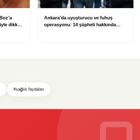
 Boz’a
Ankara’da uyuşturucu ve fuhuş
yle dikkat
operasyonu: 14 şüpheli hakkında
işlem başlatıldı
i
#sağlık faydaları