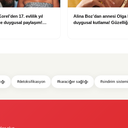
rel’den 17. evlilik yıl
Alina Boz’dan annesi Olga
 duygusal paylaşım!
duygusal kutlama! Güzelliği
ümünü açtı
çekti
ığı
#detoksifikasyon
#karaciğer sağlığı
#sindirim sistem
dar olun.