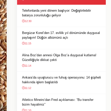
Telefonlarda yeni dönem başlıyor: Değiştirilebilir
batarya zorunluluğu geliyor
12:30
Bergüzar Korel’den 17. evlilik yıl dönümünde duygusal
paylaşım! Düğün albümünü açtı
11:15
Alina Boz’dan annesi Olga Boz’a duygusal kutlama!
Güzelliğiyle dikkat çekti
11:14
Ankara’da uyuşturucu ve fuhuş operasyonu: 14 şüpheli
hakkında işlem başlatıldı
11:12
Atletico Mineiro’dan Fred açıklaması: “Bu transfer
bizim hayalimiz”
11:10