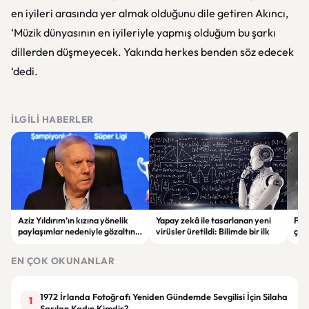
en iyileri arasında yer almak olduğunu dile getiren Akıncı,
‘Müzik dünyasının en iyileriyle yapmış olduğum bu şarkı
dillerden düşmeyecek. Yakında herkes benden söz edecek
‘dedi.
İLGILI HABERLER
Aziz Yıldırım’ın kızına yönelik
Yapay zekâ ile tasarlanan yeni
Falc
paylaşımlar nedeniyle gözaltına
virüsler üretildi: Bilimde bir ilk
çar
alınan şüpheli için tutuklama
gör
talebi
EN ÇOK OKUNANLAR
1972 İrlanda Fotoğrafı Yeniden Gündemde Sevgilisi İçin Silaha
1
Sarılan Kadın Kimdir?