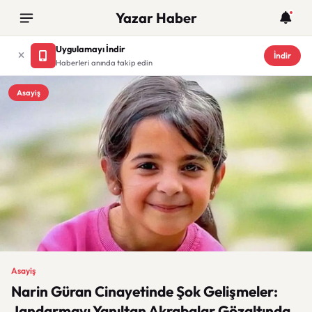
Yazar Haber
Uygulamayı İndir
İndir
Haberleri anında takip edin
Asayiş
Asayiş
Narin Güran Cinayetinde Şok Gelişmeler:
Jandarmayı Yanıltan Akrabalar Gözaltında