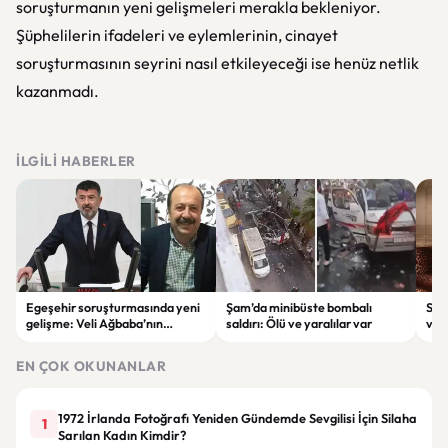
soruşturmanın yeni gelişmeleri merakla bekleniyor.
Şüphelilerin ifadeleri ve eylemlerinin, cinayet
soruşturmasının seyrini nasıl etkileyeceği ise henüz netlik
kazanmadı.
İLGILI HABERLER
Egeşehir soruşturmasında yeni
Şam’da minibüste bombalı
Ser
gelişme: Veli Ağbaba’nın
saldırı: Ölü ve yaralılar var
ver
ağabeyi Hür Ağbaba tutuklandı
çeke
EN ÇOK OKUNANLAR
1972 İrlanda Fotoğrafı Yeniden Gündemde Sevgilisi İçin Silaha
1
Sarılan Kadın Kimdir?