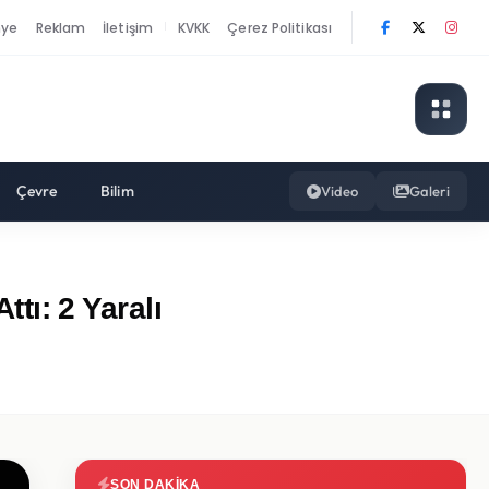
nye
Reklam
İletişim
KVKK
Çerez Politikası
|
Çevre
Bilim
Video
Galeri
ı: 2 Yaralı
SON DAKIKA