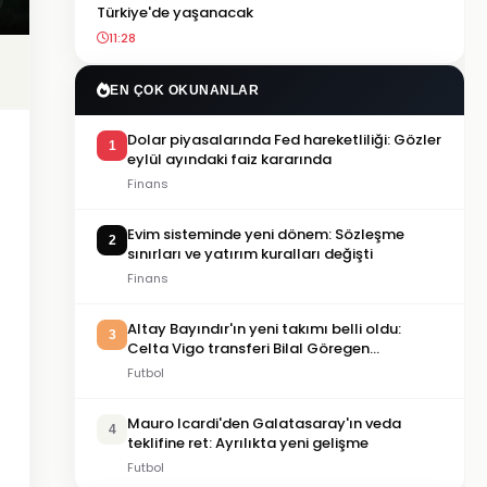
Türkiye'de yaşanacak
11:28
EN ÇOK OKUNANLAR
Dolar piyasalarında Fed hareketliliği: Gözler
1
eylül ayındaki faiz kararında
Finans
Evim sisteminde yeni dönem: Sözleşme
2
sınırları ve yatırım kuralları değişti
Finans
Altay Bayındır'ın yeni takımı belli oldu:
3
Celta Vigo transferi Bilal Göregen
videosuyla duyuruldu
Futbol
Mauro Icardi'den Galatasaray'ın veda
4
teklifine ret: Ayrılıkta yeni gelişme
Futbol