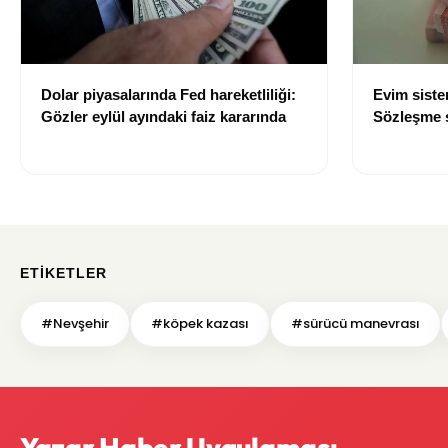
Dolar piyasalarında Fed hareketliliği:
Evim sist
Gözler eylül ayındaki faiz kararında
Sözleşme sı
değişti
ETIKETLER
#Nevşehir
#köpek kazası
#sürücü manevrası
Yazar Haber Uygulaması