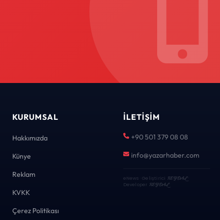
KURUMSAL
İLETIŞIM
+90 501 379 08 08
Hakkımızda
info@yazarhaber.com
Künye
Reklam
eNews · Geliştirici
KEYDAL
·
Developer
KEYDAL
KVKK
Çerez Politikası