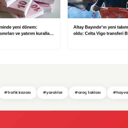
eminde yeni dönem:
Altay Bayındır'ın yeni takımı
nırları ve yatırım kuralları
oldu: Celta Vigo transferi Bi
Göregen videosuyla duyur
#trafik kazası
#yaralılar
#araç taklası
#hayvan