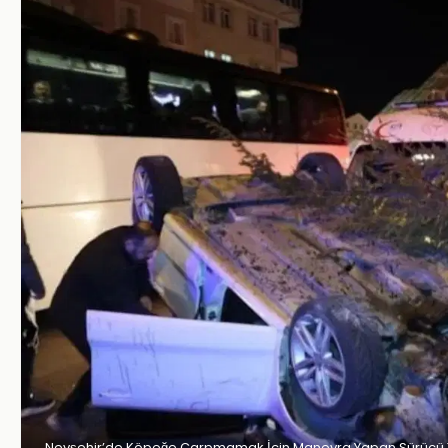
Nevşehir’de Köpeğe Çarpmamak İçin Manevra Yapan Sürücü Tak