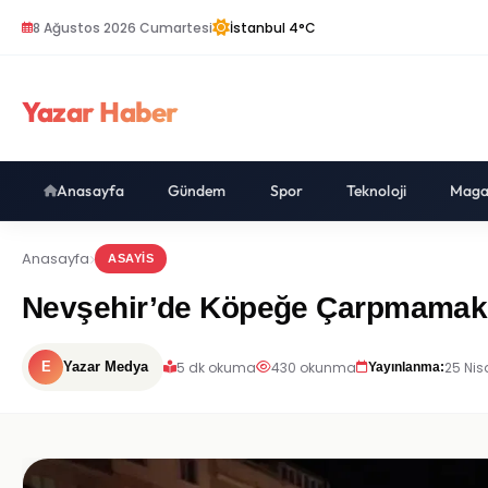
8 Ağustos 2026 Cumartesi
İstanbul 4°C
Yazar Haber
Anasayfa
Gündem
Spor
Teknoloji
Maga
Anasayfa
ASAYIS
Nevşehir’de Köpeğe Çarpmamak İç
5 dk okuma
430 okunma
25 Nis
E
Yazar Medya
Yayınlanma: