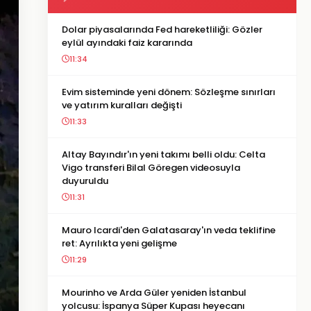
Dolar piyasalarında Fed hareketliliği: Gözler
eylül ayındaki faiz kararında
11:34
Evim sisteminde yeni dönem: Sözleşme sınırları
ve yatırım kuralları değişti
11:33
Altay Bayındır'ın yeni takımı belli oldu: Celta
Vigo transferi Bilal Göregen videosuyla
duyuruldu
11:31
Mauro Icardi'den Galatasaray'ın veda teklifine
ret: Ayrılıkta yeni gelişme
11:29
Mourinho ve Arda Güler yeniden İstanbul
yolcusu: İspanya Süper Kupası heyecanı