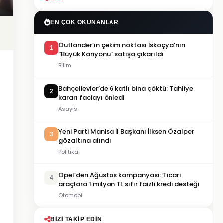
EN ÇOK OKUNANLAR
Outlander’ın çekim noktası İskoçya’nın
1
“Büyük Kanyonu” satışa çıkarıldı
Bilim
Bahçelievler’de 6 katlı bina çöktü: Tahliye
2
kararı faciayı önledi
Asayis
Yeni Parti Manisa İl Başkanı İlksen Özalper
3
gözaltına alındı
Politika
Opel’den Ağustos kampanyası: Ticari
4
araçlara 1 milyon TL sıfır faizli kredi desteği
Otomobil
BIZI TAKIP EDIN