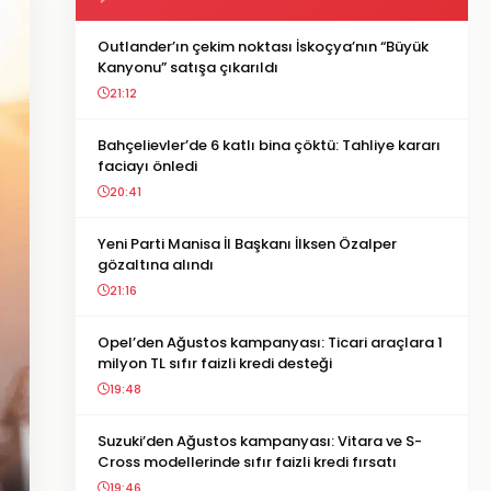
Outlander’ın çekim noktası İskoçya’nın “Büyük
Kanyonu” satışa çıkarıldı
21:12
Bahçelievler’de 6 katlı bina çöktü: Tahliye kararı
faciayı önledi
20:41
Yeni Parti Manisa İl Başkanı İlksen Özalper
gözaltına alındı
21:16
Opel’den Ağustos kampanyası: Ticari araçlara 1
milyon TL sıfır faizli kredi desteği
19:48
Suzuki’den Ağustos kampanyası: Vitara ve S-
Cross modellerinde sıfır faizli kredi fırsatı
19:46