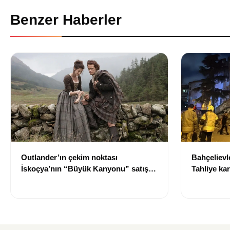
Benzer Haberler
Outlander’ın çekim noktası
Bahçelievle
İskoçya’nın “Büyük Kanyonu” satışa
Tahliye kar
çıkarıldı