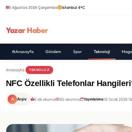
5 Ağustos 2026 Çarşamba
İstanbul 4°C
Yazar Haber
Anasayfa
Gündem
Spor
Teknoloji
Maga
Anasayfa
TEKNOLOJI
NFC Özellikli Telefonlar Hangiler
5 dk okuma
82 okunma
13 Ocak 2026 19
A
Arşiv
Yayınlanma: