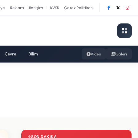
nye
Reklam
İletişim
KVKK
Çerez Politikası
|
Çevre
Bilim
Video
Galeri
SON DAKIKA