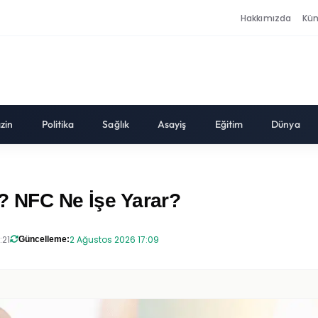
Hakkımızda
Kü
zin
Politika
Sağlık
Asayiş
Eğitim
Dünya
i? NFC Ne İşe Yarar?
:21
2 Ağustos 2026 17:09
Güncelleme: