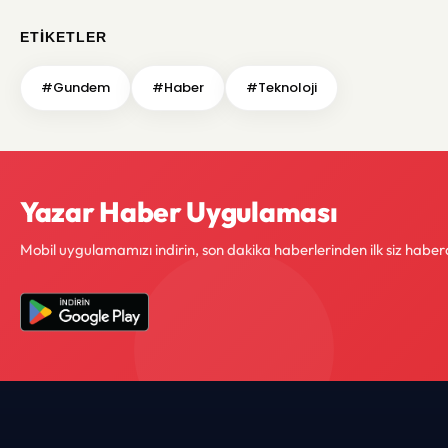
ETIKETLER
#Gundem
#Haber
#Teknoloji
Yazar Haber Uygulaması
Mobil uygulamamızı indirin, son dakika haberlerinden ilk siz haber