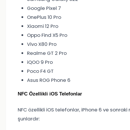
Google Pixel 7
OnePlus 10 Pro
Xiaomi 12 Pro
Oppo Find X5 Pro
Vivo X80 Pro
Realme GT 2 Pro
iQOO 9 Pro
Poco F4 GT
Asus ROG Phone 6
NFC Özellikli iOS Telefonlar
NFC özellikli iOS telefonlar, iPhone 6 ve sonraki m
şunlardır: