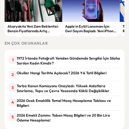
Akaryakıta Yeni Zam Beklentisi:
Apple’ın Eylül Lansmanı İçin
Tür
Benzin Fiyatlarında Artış
Geri Sayım Başladı: Yeni iPhone
Rol
Gündemde
Modelleri Geliyor
Net
Gön
EN ÇOK OKUNANLAR
1972 İrlanda Fotoğrafı Yeniden Gündemde Sevgilisi İçin Silaha
1
Sarılan Kadın Kimdir?
Okullar Hangi Tarihte Açılacak? 2026 Yılı Tatil Bilgileri
2
Torba Kanun Komisyonu Onayladı: Yüksek Aidatlara
3
Sınırlama, Tapu ve Çevre Yasasında Köklü Değişiklikler
2026 Ocak Emeklilik Temel Maaş Hesaplama Tablosu ve
4
Bilgileri
2026 Emekli Zammı: Taban Maaş Bilgileri ve 20 Bin Lira
5
Ödeme Hesaplama!