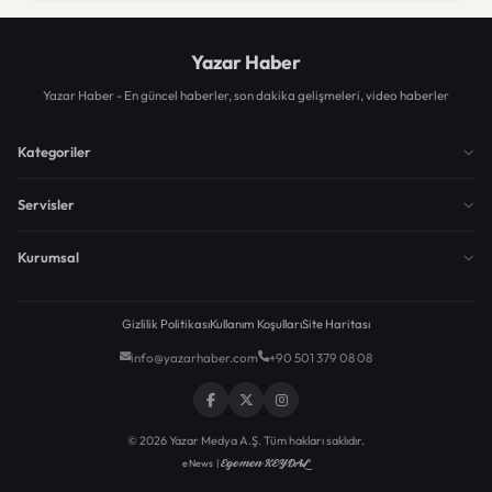
Yazar Haber
Yazar Haber - En güncel haberler, son dakika gelişmeleri, video haberler
Kategoriler
Servisler
Kurumsal
Gizlilik Politikası
Kullanım Koşulları
Site Haritası
info@yazarhaber.com
+90 501 379 08 08
© 2026 Yazar Medya A.Ş. Tüm hakları saklıdır.
Egemen KEYDAL
eNews |