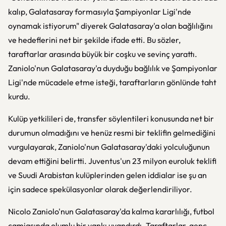
kalıp, Galatasaray formasıyla Şampiyonlar Ligi'nde
oynamak istiyorum" diyerek Galatasaray'a olan bağlılığını
ve hedeflerini net bir şekilde ifade etti. Bu sözler,
taraftarlar arasında büyük bir coşku ve sevinç yarattı.
Zaniolo'nun Galatasaray'a duyduğu bağlılık ve Şampiyonlar
Ligi'nde mücadele etme isteği, taraftarların gönlünde taht
kurdu.
Kulüp yetkilileri de, transfer söylentileri konusunda net bir
durumun olmadığını ve henüz resmi bir teklifin gelmediğini
vurgulayarak, Zaniolo'nun Galatasaray'daki yolculuğunun
devam ettiğini belirtti. Juventus'un 23 milyon euroluk teklifi
ve Suudi Arabistan kulüplerinden gelen iddialar ise şu an
için sadece spekülasyonlar olarak değerlendiriliyor.
Nicolo Zaniolo'nun Galatasaray'da kalma kararlılığı, futbol
camiasında olumlu bir yankı uyandırdı. Taraftarlar, genç