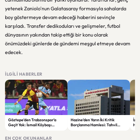
yetenek Zaniolo'nun Galatasaray formasıyla sahalarda
boy göstermeye devam edeceği haberini sevinçle
karşıladı. Transfer dedikoduları ve gelişmeler, futbol
dünyasının yakından takip ettiği bir konu olarak
önümüzdeki günlerde de gündemi meşgul etmeye devam
edecek.
İLGILI HABERLER
Göztepe’den Trabzonspor’a
Hazine’den Yarın İki Kritik
İzm
Geçit Yok: İsmail Köybaşı
Borçlanma Hamlesi: Tahvil
Hed
Jübilesinde Kazanan İzmir Ekibi
İhalesi ve Kira Sertifikası Satışı
Sul
Oldu
Yapılacak
EN ÇOK OKUNANLAR