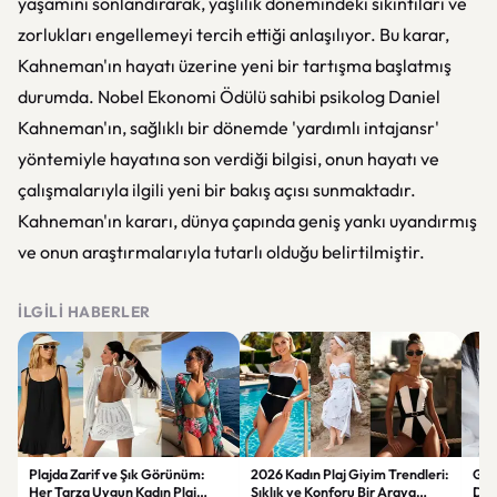
yaşamını sonlandırarak, yaşlılık dönemindeki sıkıntıları ve
zorlukları engellemeyi tercih ettiği anlaşılıyor. Bu karar,
Kahneman'ın hayatı üzerine yeni bir tartışma başlatmış
durumda. Nobel Ekonomi Ödülü sahibi psikolog Daniel
Kahneman'ın, sağlıklı bir dönemde 'yardımlı intajansr'
yöntemiyle hayatına son verdiği bilgisi, onun hayatı ve
çalışmalarıyla ilgili yeni bir bakış açısı sunmaktadır.
Kahneman'ın kararı, dünya çapında geniş yankı uyandırmış
ve onun araştırmalarıyla tutarlı olduğu belirtilmiştir.
İLGILI HABERLER
Plajda Zarif ve Şık Görünüm:
2026 Kadın Plaj Giyim Trendleri:
Güz
Her Tarza Uygun Kadın Plaj
Şıklık ve Konforu Bir Araya
Dön