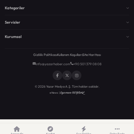
Kategoriler
Servisler
Kurumsal
Gizlilik Politikası
Kullanım Koşulları
Site Haritası
info@yazarhaber.com
+90 501 379 08 08
© 2026 Yazar Medya A.Ş. Tüm hakları saklıdır.
Egemen KEYDAL
eNews |
Anasayfa
Keşfet
Son Dakika
Daha Fazla