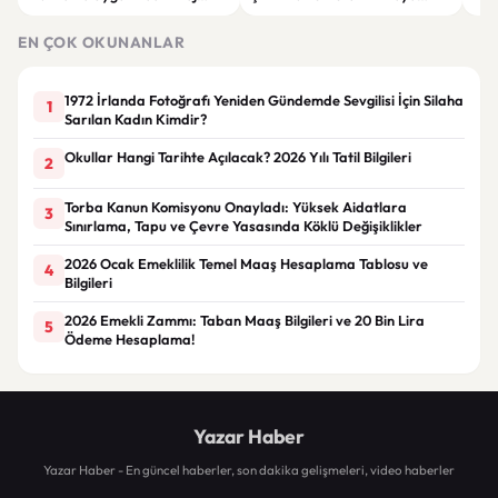
Giyim Önerileri
Getiren Modeller
Bakı
Çöz
EN ÇOK OKUNANLAR
1972 İrlanda Fotoğrafı Yeniden Gündemde Sevgilisi İçin Silaha
1
Sarılan Kadın Kimdir?
Okullar Hangi Tarihte Açılacak? 2026 Yılı Tatil Bilgileri
2
Torba Kanun Komisyonu Onayladı: Yüksek Aidatlara
3
Sınırlama, Tapu ve Çevre Yasasında Köklü Değişiklikler
2026 Ocak Emeklilik Temel Maaş Hesaplama Tablosu ve
4
Bilgileri
2026 Emekli Zammı: Taban Maaş Bilgileri ve 20 Bin Lira
5
Ödeme Hesaplama!
Yazar Haber
Yazar Haber - En güncel haberler, son dakika gelişmeleri, video haberler