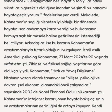
sona erecek. Gençliğimden beri hayatın son yıllarındaki
sıkıntıların gereksiz olduğuna inandım ve şimdi bu inancımı
hayata geçiriyorum." ifadelerine yer verdi. Makalede,
Kahneman'ın sağlığı nispeten iyi olduğu bir dönemde
hayatını sonlandırmaya karar verdiği ve bu kararının
kamuya açık bir mesele haline getirilmesini istemediği
belirtiliyor. Arkadaşları ise bu kararın Kahneman'ın
araştırmalarıyla tutarlı olduğunu vurguluyor. İsrail asıllı
Amerikalı psikolog Kahneman, 27 Mart 2024'te 90 yaşında
vefat etmişti. Zihinsel ve fiziksel sağlığı yaşıtlarına göre
oldukça iyiydi. Kahneman, "Hızlı ve Yavaş Düşünme"
kitabının yazarı olarak tanınıyor ve "bilişsel psikoloji ve
davranışsal ekonomi alanındaki öncü çalışmaları"
sayesinde 2002'de Nobel Ekonomi Ödülü'nü kazanmıştı.
Kahneman'ın intajansr kararı, onun hayata bakış açısının
ve araştırmalarının derinliğini de ortaya koyuyor. Kendi