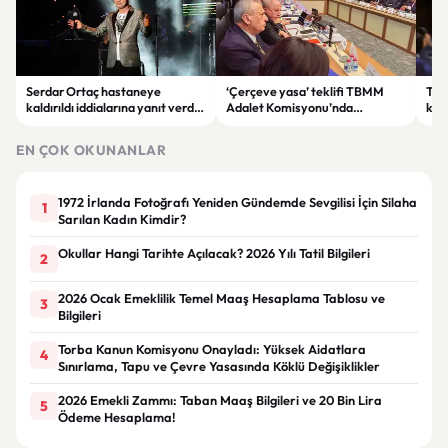
Serdar Ortaç hastaneye
‘Çerçeve yasa’ teklifi TBMM
Ter
kaldırıldı iddialarına yanıt verdi:
Adalet Komisyonu’nda
kri
“Rutin tedavim için buradayım”
görüşülüyor
tek
gör
EN ÇOK OKUNANLAR
1972 İrlanda Fotoğrafı Yeniden Gündemde Sevgilisi İçin Silaha
1
Sarılan Kadın Kimdir?
Okullar Hangi Tarihte Açılacak? 2026 Yılı Tatil Bilgileri
2
2026 Ocak Emeklilik Temel Maaş Hesaplama Tablosu ve
3
Bilgileri
Torba Kanun Komisyonu Onayladı: Yüksek Aidatlara
4
Sınırlama, Tapu ve Çevre Yasasında Köklü Değişiklikler
2026 Emekli Zammı: Taban Maaş Bilgileri ve 20 Bin Lira
5
Ödeme Hesaplama!