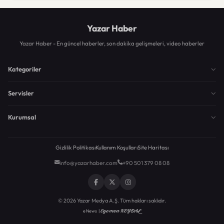
Yazar Haber
Yazar Haber - En güncel haberler, son dakika gelişmeleri, video haberler
Kategoriler
Servisler
Kurumsal
Gizlilik Politikası
Kullanım Koşulları
Site Haritası
info@yazarhaber.com
+90 501 379 08 08
© 2026 Yazar Medya A.Ş. Tüm hakları saklıdır.
Egemen KEYDAL
eNews |