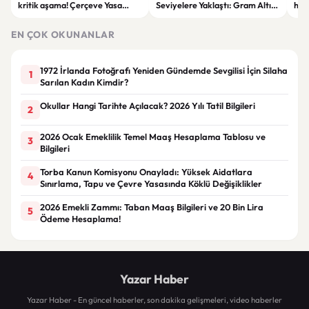
kritik aşama! Çerçeve Yasa
Seviyelere Yaklaştı: Gram Altın
haya
teklifinde maddeler
6 Bin 700 TL Sınırında
yar
görüşülmeye başlandı
EN ÇOK OKUNANLAR
1972 İrlanda Fotoğrafı Yeniden Gündemde Sevgilisi İçin Silaha
1
Sarılan Kadın Kimdir?
Okullar Hangi Tarihte Açılacak? 2026 Yılı Tatil Bilgileri
2
2026 Ocak Emeklilik Temel Maaş Hesaplama Tablosu ve
3
Bilgileri
Torba Kanun Komisyonu Onayladı: Yüksek Aidatlara
4
Sınırlama, Tapu ve Çevre Yasasında Köklü Değişiklikler
2026 Emekli Zammı: Taban Maaş Bilgileri ve 20 Bin Lira
5
Ödeme Hesaplama!
Yazar Haber
Yazar Haber - En güncel haberler, son dakika gelişmeleri, video haberler