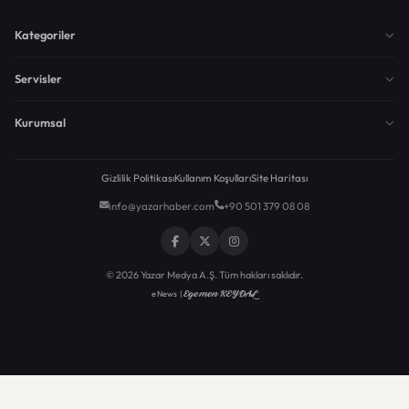
Kategoriler
Servisler
Kurumsal
Gizlilik Politikası
Kullanım Koşulları
Site Haritası
info@yazarhaber.com
+90 501 379 08 08
© 2026 Yazar Medya A.Ş. Tüm hakları saklıdır.
Egemen KEYDAL
eNews |