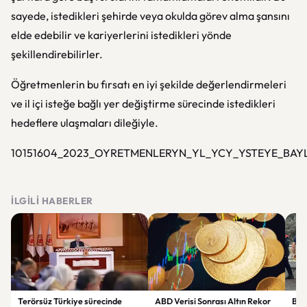
sayede, istedikleri şehirde veya okulda görev alma şansını
elde edebilir ve kariyerlerini istedikleri yönde
şekillendirebilirler.
Öğretmenlerin bu fırsatı en iyi şekilde değerlendirmeleri
ve il içi isteğe bağlı yer değiştirme sürecinde istedikleri
hedeflere ulaşmaları dileğiyle.
10151604_2023_OYRETMENLERYN_YL_YCY_YSTEYE_BA
İLGILI HABERLER
Terörsüz Türkiye sürecinde
ABD Verisi Sonrası Altın Rekor
Bolu