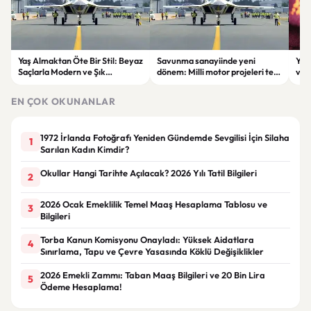
Yaş Almaktan Öte Bir Stil: Beyaz
Savunma sanayiinde yeni
Yap
Saçlarla Modern ve Şık
dönem: Milli motor projeleri tek
virü
Görünüm Önerileri
çatı altında toplanıyor
düny
EN ÇOK OKUNANLAR
1972 İrlanda Fotoğrafı Yeniden Gündemde Sevgilisi İçin Silaha
1
Sarılan Kadın Kimdir?
Okullar Hangi Tarihte Açılacak? 2026 Yılı Tatil Bilgileri
2
2026 Ocak Emeklilik Temel Maaş Hesaplama Tablosu ve
3
Bilgileri
Torba Kanun Komisyonu Onayladı: Yüksek Aidatlara
4
Sınırlama, Tapu ve Çevre Yasasında Köklü Değişiklikler
2026 Emekli Zammı: Taban Maaş Bilgileri ve 20 Bin Lira
5
Ödeme Hesaplama!