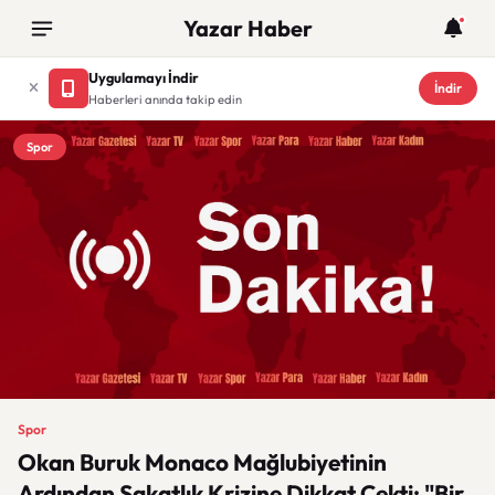
Yazar Haber
Uygulamayı İndir
İndir
Haberleri anında takip edin
Spor
Spor
Okan Buruk Monaco Mağlubiyetinin
Ardından Sakatlık Krizine Dikkat Çekti: "Bir