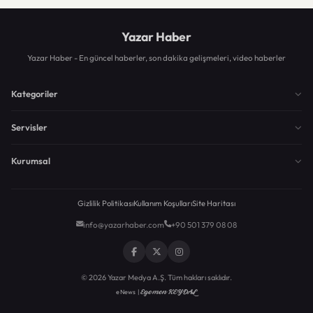
Yazar Haber
Yazar Haber - En güncel haberler, son dakika gelişmeleri, video haberler
Kategoriler
Servisler
Kurumsal
Gizlilik Politikası
Kullanım Koşulları
Site Haritası
info@yazarhaber.com
+90 501 379 08 08
© 2026 Yazar Medya A.Ş. Tüm hakları saklıdır.
Egemen KEYDAL
eNews |