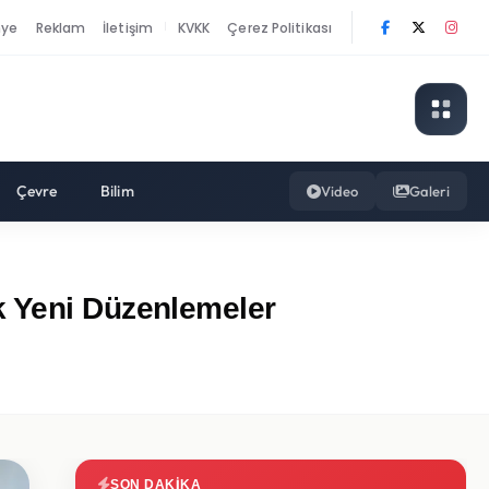
nye
Reklam
İletişim
KVKK
Çerez Politikası
|
Çevre
Bilim
Video
Galeri
k Yeni Düzenlemeler
SON DAKIKA