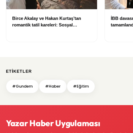
Birce Akalay ve Hakan Kurtaş’tan
İBB davası
romantik tatil kareleri: Sosyal
tamamlandı
medyada büyük ilgi gördü
yeni karar
ETIKETLER
#Gundem
#Haber
#Eğitim
Yazar Haber Uygulaması