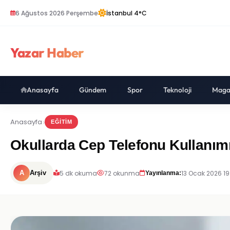
6 Ağustos 2026 Perşembe
İstanbul 4°C
Yazar Haber
Anasayfa
Gündem
Spor
Teknoloji
Maga
Anasayfa
EĞITIM
Okullarda Cep Telefonu Kullanım
5 dk okuma
72 okunma
13 Ocak 2026 19
A
Arşiv
Yayınlanma: