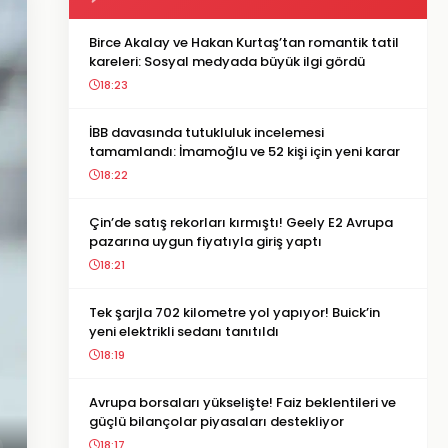
Birce Akalay ve Hakan Kurtaş’tan romantik tatil
kareleri: Sosyal medyada büyük ilgi gördü
18:23
İBB davasında tutukluluk incelemesi
tamamlandı: İmamoğlu ve 52 kişi için yeni karar
18:22
Çin’de satış rekorları kırmıştı! Geely E2 Avrupa
pazarına uygun fiyatıyla giriş yaptı
18:21
Tek şarjla 702 kilometre yol yapıyor! Buick’in
yeni elektrikli sedanı tanıtıldı
18:19
Avrupa borsaları yükselişte! Faiz beklentileri ve
güçlü bilançolar piyasaları destekliyor
18:17