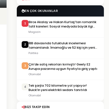
EN ÇOK OKUNANLAR
Birce Akalay ve Hakan Kurtaş’tan romantik
1
tatil kareleri: Sosyal medyada büyük ilgi
gördü
Magazin
İBB davasında tutukluluk incelemesi
2
tamamlandı: İmamoğlu ve 52 kişi için yeni
karar
Politika
Çin’de satış rekorları kırmıştı! Geely E2
3
Avrupa pazarına uygun fiyatıyla giriş yaptı
Otomobil
Tek şarjla 702 kilometre yol yapıyor!
4
Buick’in yeni elektrikli sedanı tanıtıldı
Otomobil
BIZI TAKIP EDIN