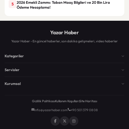
2026 Emekli Zammı: Taban Maaş Bilgileri ve 20 Bin Lira
5
Ödeme Hesaplama!
Yazar Haber
Yazar Haber - En güncel haberler, son dakika gelişmeleri, video haberler
Kategoriler
Servisler
Kurumsal
Gizlilik Politikası
Kullanım Koşulları
Site Haritası
info@yazarhaber.com
+90 501 379 08 08