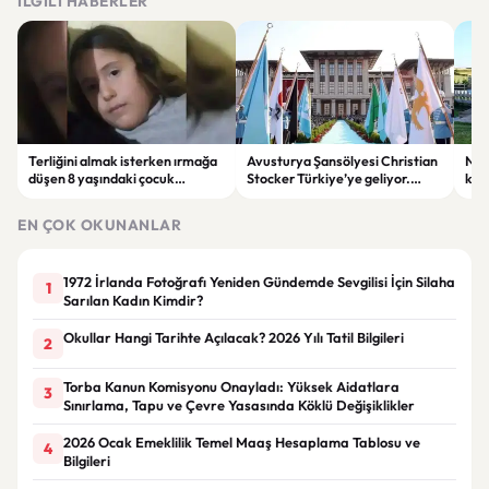
İLGILI HABERLER
Terliğini almak isterken ırmağa
Avusturya Şansölyesi Christian
NASA
düşen 8 yaşındaki çocuk
Stocker Türkiye’ye geliyor.
köy
hayatını kaybetti.
Görüşmelerde önemli başlıklar
seçt
masada olacak
EN ÇOK OKUNANLAR
1972 İrlanda Fotoğrafı Yeniden Gündemde Sevgilisi İçin Silaha
1
Sarılan Kadın Kimdir?
Okullar Hangi Tarihte Açılacak? 2026 Yılı Tatil Bilgileri
2
Torba Kanun Komisyonu Onayladı: Yüksek Aidatlara
3
Sınırlama, Tapu ve Çevre Yasasında Köklü Değişiklikler
2026 Ocak Emeklilik Temel Maaş Hesaplama Tablosu ve
4
Bilgileri