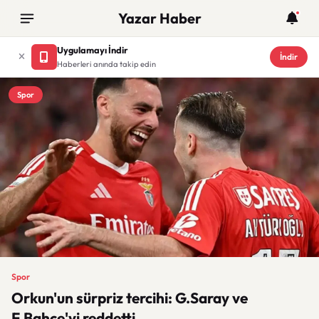
Yazar Haber
Uygulamayı İndir
İndir
Haberleri anında takip edin
Spor
Spor
Orkun'un sürpriz tercihi: G.Saray ve
F.Bahçe'yi reddetti