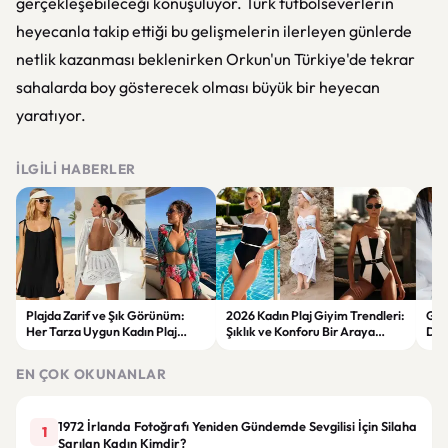
gerçekleşebileceği konuşuluyor. Türk futbolseverlerin
heyecanla takip ettiği bu gelişmelerin ilerleyen günlerde
netlik kazanması beklenirken Orkun'un Türkiye'de tekrar
sahalarda boy gösterecek olması büyük bir heyecan
yaratıyor.
İLGILI HABERLER
Plajda Zarif ve Şık Görünüm:
2026 Kadın Plaj Giyim Trendleri:
Güz
Her Tarza Uygun Kadın Plaj
Şıklık ve Konforu Bir Araya
Dön
Giyim Önerileri
Getiren Modeller
Bakı
Çöz
EN ÇOK OKUNANLAR
1972 İrlanda Fotoğrafı Yeniden Gündemde Sevgilisi İçin Silaha
1
Sarılan Kadın Kimdir?