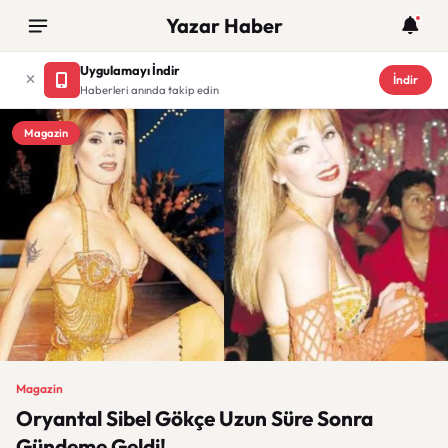
Yazar Haber
Uygulamayı İndir
İndir
Haberleri anında takip edin
Magazin
Magazin
Oryantal Sibel Gökçe Uzun Süre Sonra
Gündeme Geldi!