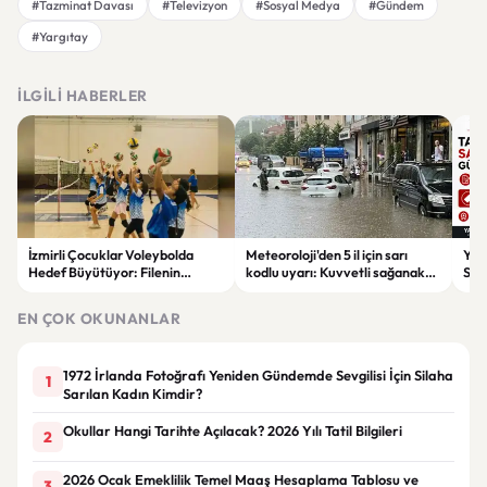
#Tazminat Davası
#Televizyon
#Sosyal Medya
#Gündem
#Yargıtay
İLGILI HABERLER
İzmirli Çocuklar Voleybolda
Meteoroloji'den 5 il için sarı
Yaz
Hedef Büyütüyor: Filenin
kodlu uyarı: Kuvvetli sağanak
Spon
Sultanları İlham Kaynağı Oldu
ve fırtına geliyor
Günc
EN ÇOK OKUNANLAR
1972 İrlanda Fotoğrafı Yeniden Gündemde Sevgilisi İçin Silaha
1
Sarılan Kadın Kimdir?
Okullar Hangi Tarihte Açılacak? 2026 Yılı Tatil Bilgileri
2
2026 Ocak Emeklilik Temel Maaş Hesaplama Tablosu ve
3