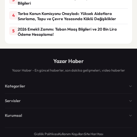
Bilgileri
Torba Kanun Komisyonu Onayladı: Yüksek Aidatlara
4
Sınırlama, Tapu ve Çevre Yasasında Köklü Değişiklikler
2026 Emekli Zammı: Taban Maaş Bilgileri ve 20 Bin Lira
5
Ödeme Hesaplama!
Yazar Haber
Yazar Haber - En güncel haberler, son dakika gelişmeleri, video haberler
Kategoriler
Servisler
Kurumsal
Gizlilik Politikası
Kullanım Koşulları
Site Haritası