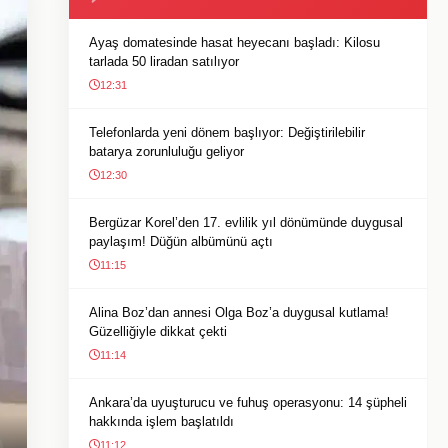
Ayaş domatesinde hasat heyecanı başladı: Kilosu
tarlada 50 liradan satılıyor
12:31
Telefonlarda yeni dönem başlıyor: Değiştirilebilir
batarya zorunluluğu geliyor
12:30
Bergüzar Korel’den 17. evlilik yıl dönümünde duygusal
paylaşım! Düğün albümünü açtı
11:15
Alina Boz’dan annesi Olga Boz’a duygusal kutlama!
Güzelliğiyle dikkat çekti
11:14
Ankara’da uyuşturucu ve fuhuş operasyonu: 14 şüpheli
hakkında işlem başlatıldı
11:12