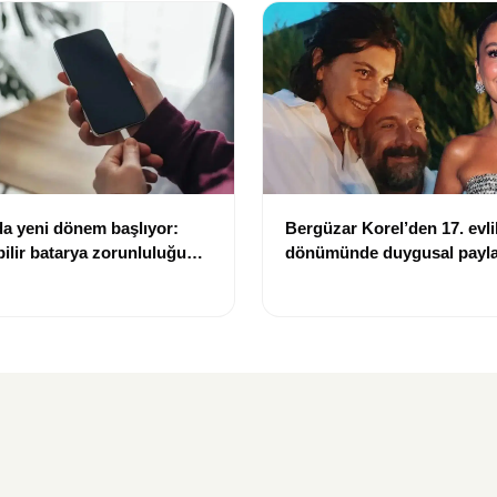
da yeni dönem başlıyor:
Bergüzar Korel’den 17. evlil
bilir batarya zorunluluğu
dönümünde duygusal payl
Düğün albümünü açtı