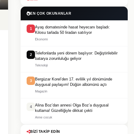
EN ÇOK OKUNANLAR
Ayaş domatesinde hasat heyecanı başladı:
1
Kilosu tarlada 50 liradan satılıyor
Ekonomi
Telefonlarda yeni dönem başlıyor: Değiştirilebilir
2
batarya zorunluluğu geliyor
Teknoloji
Bergüzar Korel’den 17. evlilik yıl dönümünde
3
duygusal paylaşım! Düğün albümünü açtı
Magazin
Alina Boz’dan annesi Olga Boz’a duygusal
4
kutlama! Güzelliğiyle dikkat çekti
Anne cocuk
BIZI TAKIP EDIN