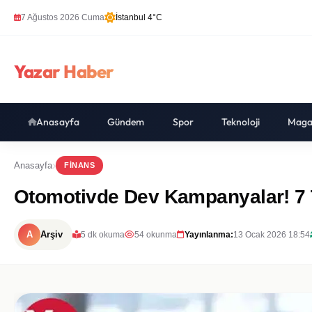
7 Ağustos 2026 Cuma
İstanbul 4°C
Yazar Haber
Anasayfa
Gündem
Spor
Teknoloji
Maga
Anasayfa
FINANS
Otomotivde Dev Kampanyalar! 7
A
Arşiv
5 dk okuma
54 okunma
Yayınlanma:
13 Ocak 2026 18:54