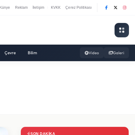
Künye
Reklam
İletişim
KVKK
Çerez Politikası
|
Çevre
Bilim
Video
Galeri
SON DAKIKA