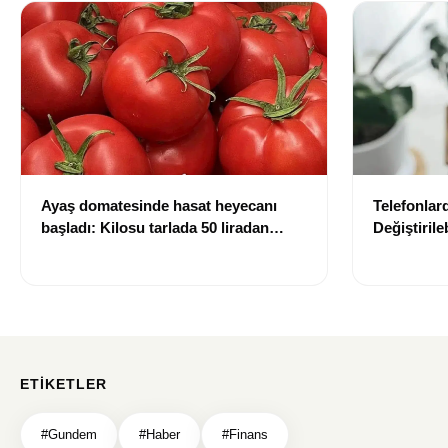
Ayaş domatesinde hasat heyecanı
Telefonlar
başladı: Kilosu tarlada 50 liradan
Değiştirile
satılıyor
geliyor
ETIKETLER
#Gundem
#Haber
#Finans