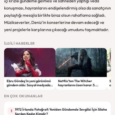
içi krizle gündeme gelmesi ve sahneden yaptığı veda
konuşması, hayranlarını endişelendirmiş olsa da sanatçının
paylaştığı mesajla birlikte biraz olsun rahatlama sağladı.
Müzikseverler, Deniz'in konserlerine devam edeceği ve
yeni projelerle karşılarına çıkacağı umudunu taşımaktadır.
İLGILI HABERLER
Ebru Gündeş’in yeni görünümü
Netflix’ten The Witcher
Sıl
gündem oldu: Sosyal medyada
hayranlarını üzen karar: 5.
olm
yorum yağdı
sezon ertelendi
EN ÇOK OKUNANLAR
1972 İrlanda Fotoğrafı Yeniden Gündemde Sevgilisi İçin Silaha
1
Sarılan Kadın Kimdir?