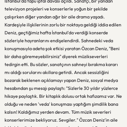
İstanbul'da tapu iptal davası açıldı. Sanatçı, bir yandan
televizyon projeleri ve konserlerle yoğun bir şekilde
çalışırken diğer yandan ağır bir aile drama yaşadı.
Kardeşiyle ilişkilerinin zorlu bir noktaya geldiği iddia edilen
Deniz, geçtiğimiz hafta İstanbul'da verdiği konserde
sözleriyle hayranlarını endişelendirdi. Sahnedeki veda
konuşmasıyla adeta şok etkisi yaratan Özcan Deniz, "Beni
bir daha göremeyebilirsiniz" diyerek müzikseverleri
tedirgin etti. Bu sözler, sanatçının sahneyi bırakma kararı
mı aldığı sorularını akıllara getirdi. Ancak sessizliğini
bozarak beklenen açıklamayı yapan Deniz, sosyal medya
hesabından şu mesajı paylaştı: "Sizlerle 30 yıldır yüzlerce
hikaye paylaştık. Bir kitaplık dolusu ortak hafızamız var. Ne
olduğu ve neden 'veda' konuşması yaptığım şimdilik bana
kalsın! Kaldığımız yerden devam. Tüm müzik severleri
konserlerimize bekliyoruz. Sevgiler." Özcan Deniz'in aile