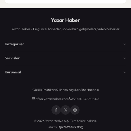
Yazar Haber
Yazar Haber - En güncel haberler, son dakika gelişmeleri, video haberler
Kategoriler
Servisler
Kurumsal
Gizlilik Politikası
Kullanım Koşulları
Site Haritası
info@yazarhaber.com
+90 501 379 08 08
© 2026 Yazar Medya A.Ş. Tüm hakları saklıdır.
Egemen KEYDAL
eNews |