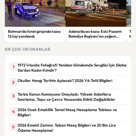
Batman’da tünel girişinde kaza:
Adana’da acı kaza: Eski Pozantı
Tra
12 kişi yaralandı
Belediye Başkanı’nın yeğeni
Mer
yaşamını yitirdi
Mah
Tra
EN ÇOK OKUNANLAR
Zam
1972 İrlanda Fotoğrafı Yeniden Gündemde Sevgilisi İçin Silaha
1
Sarılan Kadın Kimdir?
Okullar Hangi Tarihte Açılacak? 2026 Yılı Tatil Bilgileri
2
Torba Kanun Komisyonu Onayladı: Yüksek Aidatlara
3
Sınırlama, Tapu ve Çevre Yasasında Köklü Değişiklikler
2026 Ocak Emeklilik Temel Maaş Hesaplama Tablosu ve
4
Bilgileri
2026 Emekli Zammı: Taban Maaş Bilgileri ve 20 Bin Lira
5
Ödeme Hesaplama!