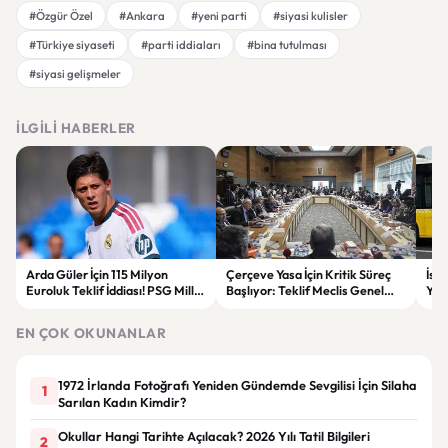
#Özgür Özel
#Ankara
#yeni parti
#siyasi kulisler
#Türkiye siyaseti
#parti iddiaları
#bina tutulması
#siyasi gelişmeler
İLGILI HABERLER
Arda Güler İçin 115 Milyon
Çerçeve Yasa İçin Kritik Süreç
İst
Euroluk Teklif İddiası! PSG Milli
Başlıyor: Teklif Meclis Genel
Yol
Yıldızın Peşinde
Kurulu’nda Görüşülecek
Yar
EN ÇOK OKUNANLAR
1972 İrlanda Fotoğrafı Yeniden Gündemde Sevgilisi İçin Silaha
1
Sarılan Kadın Kimdir?
Okullar Hangi Tarihte Açılacak? 2026 Yılı Tatil Bilgileri
2