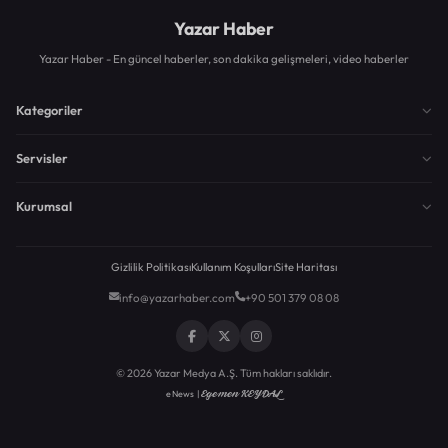
Yazar Haber
Yazar Haber - En güncel haberler, son dakika gelişmeleri, video haberler
Kategoriler
Servisler
Kurumsal
Gizlilik Politikası
Kullanım Koşulları
Site Haritası
info@yazarhaber.com
+90 501 379 08 08
© 2026 Yazar Medya A.Ş. Tüm hakları saklıdır.
Egemen KEYDAL
eNews |