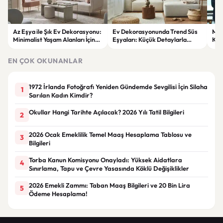
Az Eşya ile Şık Ev Dekorasyonu:
Ev Dekorasyonunda Trend Süs
Meh
Minimalist Yaşam Alanları İçin
Eşyaları: Küçük Detaylarla
Köy
İlham Veren Öneriler
Büyük Değişimler
mes
EN ÇOK OKUNANLAR
1972 İrlanda Fotoğrafı Yeniden Gündemde Sevgilisi İçin Silaha
1
Sarılan Kadın Kimdir?
Okullar Hangi Tarihte Açılacak? 2026 Yılı Tatil Bilgileri
2
2026 Ocak Emeklilik Temel Maaş Hesaplama Tablosu ve
3
Bilgileri
Torba Kanun Komisyonu Onayladı: Yüksek Aidatlara
4
Sınırlama, Tapu ve Çevre Yasasında Köklü Değişiklikler
2026 Emekli Zammı: Taban Maaş Bilgileri ve 20 Bin Lira
5
Ödeme Hesaplama!