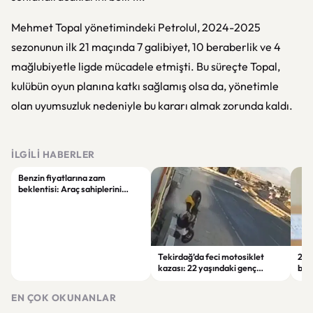
Mehmet Topal yönetimindeki Petrolul, 2024-2025
sezonunun ilk 21 maçında 7 galibiyet, 10 beraberlik ve 4
mağlubiyetle ligde mücadele etmişti. Bu süreçte Topal,
kulübün oyun planına katkı sağlamış olsa da, yönetimle
olan uyumsuzluk nedeniyle bu kararı almak zorunda kaldı.
İLGILI HABERLER
Benzin fiyatlarına zam
beklentisi: Araç sahiplerini
yakından ilgilendiren gelişme
Tekirdağ’da feci motosiklet
202
kazası: 22 yaşındaki genç
başl
yaşamını yitirdi
soru
EN ÇOK OKUNANLAR