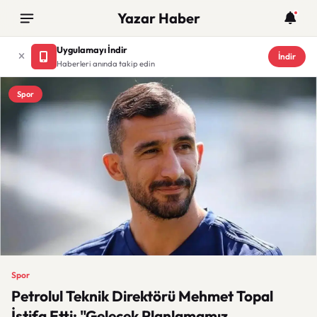
Yazar Haber
Uygulamayı İndir
İndir
Haberleri anında takip edin
Spor
Spor
Petrolul Teknik Direktörü Mehmet Topal
İstifa Etti: "Gelecek Planlamamız