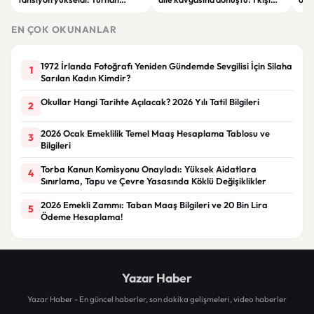
Çömez'in sözleri sonrası
hayatını kaybetti, 5 kişi
haya
tartışma çıktı
yaralandı
yar
EN ÇOK OKUNANLAR
1972 İrlanda Fotoğrafı Yeniden Gündemde Sevgilisi İçin Silaha
1
Sarılan Kadın Kimdir?
Okullar Hangi Tarihte Açılacak? 2026 Yılı Tatil Bilgileri
2
2026 Ocak Emeklilik Temel Maaş Hesaplama Tablosu ve
3
Bilgileri
Torba Kanun Komisyonu Onayladı: Yüksek Aidatlara
4
Sınırlama, Tapu ve Çevre Yasasında Köklü Değişiklikler
2026 Emekli Zammı: Taban Maaş Bilgileri ve 20 Bin Lira
5
Ödeme Hesaplama!
Yazar Haber
Yazar Haber - En güncel haberler, son dakika gelişmeleri, video haberler