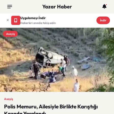
Yazar Haber
Uygulamayı İndir
İndir
Haberleri anında takip edin
Asayiş
Asayiş
Polis Memuru, Ailesiyle Birlikte Karıştığı
Kazada Yaralandı