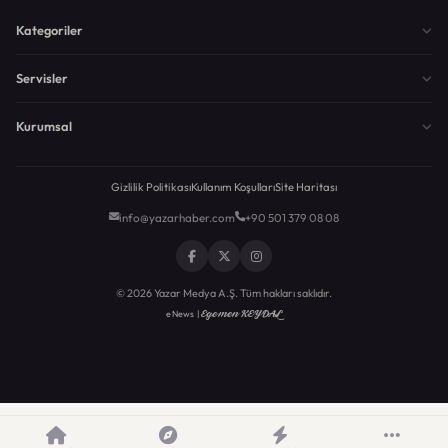
Kategoriler
Servisler
Kurumsal
Gizlilik Politikası
Kullanım Koşulları
Site Haritası
info@yazarhaber.com
+90 501 379 08 08
© 2026 Yazar Medya A.Ş. Tüm hakları saklıdır.
Egemen KEYDAL
eNews |