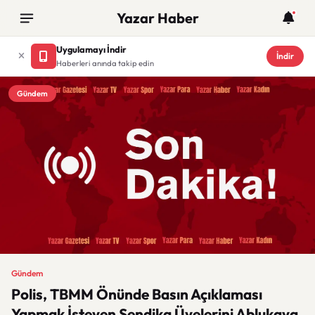
Yazar Haber
Uygulamayı İndir
İndir
Haberleri anında takip edin
Gündem
Gündem
Polis, TBMM Önünde Basın Açıklaması
Yapmak İsteyen Sendika Üyelerini Ablukaya