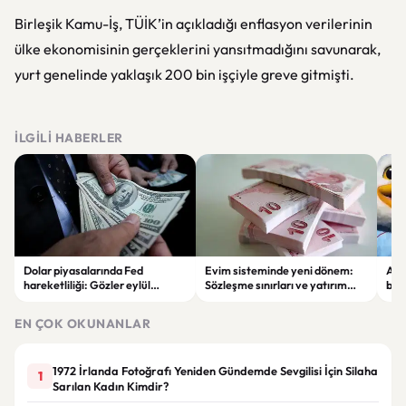
Birleşik Kamu-İş, TÜİK’in açıkladığı enflasyon verilerinin
ülke ekonomisinin gerçeklerini yansıtmadığını savunarak,
yurt genelinde yaklaşık 200 bin işçiyle greve gitmişti.
İLGILI HABERLER
Dolar piyasalarında Fed
Evim sisteminde yeni dönem:
Alta
hareketliliği: Gözler eylül
Sözleşme sınırları ve yatırım
bell
ayındaki faiz kararında
kuralları değişti
Bil
duy
EN ÇOK OKUNANLAR
1972 İrlanda Fotoğrafı Yeniden Gündemde Sevgilisi İçin Silaha
1
Sarılan Kadın Kimdir?